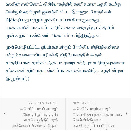
உலகின் எண்ணெய் விநியோகத்தில் கணிசமான பகுதி கடந்து
செல்லும் ஹார்முஸ் ஜலசந்தி உட்பட, இராணுவ மோதல்கள்
அதிகரிப்பது மற்றும் முக்கிய கப்பல் போக்குவரத்துப்
பாதைகளின் பாதுகாப்பு குறித்த கவலைகளுக்கு மத்தியில்
முன்னதாக எண்ணெய் விலைகள் உயர்ந்திருந்தன.
முன்மொழியப்பட்ட ஒப்பந்தம் மற்றும் பிராந்திய ஸ்திரத்தன்மை
மற்றும் உலகளாவிய எரிசக்தி விநியோகத்தில் அதன்
சாத்தியமான தாக்கம் ஆகியவற்றைச் சுற்றியுள்ள நிகழ்வுகளைச்
சந்தைகள் தற்போது உன்னிப்பாகக் கண்காணித்து வருகின்றன.
(நியூஸ்வயர்)
PREVIOUS ARTICLE
NEXT ARTICLE
அமெரிக்காவும் ஈரானும்
அமெரிக்காவும் ஈரானும்
அமைதி ஒப்பந்தத்தில்
அமைதி ஒப்பந்தத்தை எட்டின,
கையெழுத்திட்டதால்
வெள்ளிக்கிழமை
எண்ணெய் விலைகள் மேலும்
கையெழுத்திடப்படும் என
சரிந்தன
பாகிஸ்தான் தெரிவித்துள்ளது