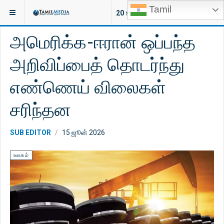
Tamil
இருக்குமிடம்:
செய்திகள்
உலகம்
20
NEW ARTICLES
அமெரிக்க-ஈரான் ஒப்பந்த
அறிவிப்பைத் தொடர்ந்து
எண்ணெய் விலைகள்
சரிந்தன
SUB EDITOR
15 ஜூன் 2026
உலகம்