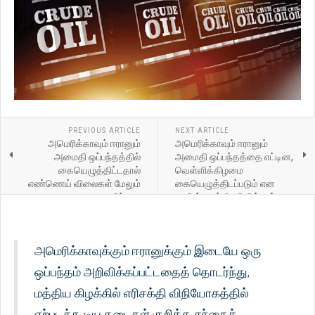
PREVIOUS ARTICLE
NEXT ARTICLE
அமெரிக்காவும் ஈரானும்
அமெரிக்காவும் ஈரானும்
அமைதி ஒப்பந்தத்தில்
அமைதி ஒப்பந்தத்தை எட்டின,
கையெழுத்திட்டதால்
வெள்ளிக்கிழமை
எண்ணெய் விலைகள் மேலும்
கையெழுத்திடப்படும் என
சரிந்தன
பாகிஸ்தான் தெரிவித்துள்ளது
அமெரிக்காவுக்கும் ஈரானுக்கும் இடையே ஒரு
ஒப்பந்தம் அறிவிக்கப்பட்டதைத் தொடர்ந்து,
மத்திய கிழக்கில் எரிசக்தி விநியோகத்தில்
ஏற்படக்கூடிய தடைகள் குறித்த சந்தைக்