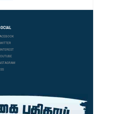
SOCIAL
FACEBOOK
WITTER
INTEREST
YOUTUBE
INSTAGRAM
SS