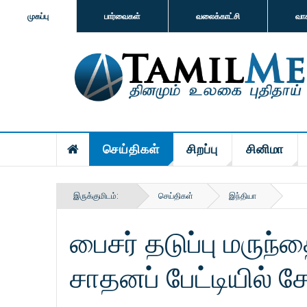
முகப்பு
பார்வைகள்
வலைக்காட்சி
வா
செய்திகள்
சிறப்பு
சினிமா
இருக்குமிடம்:
செய்திகள்
இந்தியா
பைசர் தடுப்பு மருந்
சாதனப் பேட்டியில் 