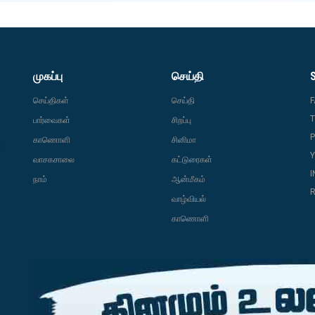
முகப்பு
செய்தி
செய்திகள்
செய்தி
T
பார்வைகள்
சிறப்பு
P
காணொளி
சினிமா
வாசகசாலை
கட்டுரைகள்
நாம்
ஆன்மீகம்
R
வாழ்வியல்
காணொளி