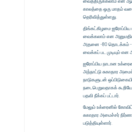
வைத்திருக்கலாம் என ஆய
காலத்தை ஒரு மாதம் வரை ந
தெரிவித்துள்ளது.
திங்கட்கிழமை ஐரோப்பிய ம
வைக்கலாம் என அனுமதியளித
அதனை -80 தொடக்கம் - 60
வைக்கப் பட முடியும் என 
ஐரோப்பிய நாடான உக்ரைன
அந்நாட்டு சுகாதார அமைச்
நாடுகளுடன் ஒப்பிடுகையில
நடைபெறுவதாகக் கூறியே 
பதவி நீக்கப் பட்டார்.
மேலும் உக்ரைனில் கோவிட்-
சுகாதார அமைச்சர் நிர்ணய
படுத்தியுள்ளார்.