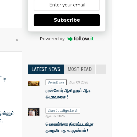
Subscribe
Powered by
LATEST NEWS
MOST READ
்டி
செய்திகள்
ஆக 09 2026
முன்னோர் ஆசி தரும் ஆடி
அமாவாசை !
திரைப்படவிழாக்கள்
இன்னும்
ஆக 07 2026
ஸ்
லொகார்னோ திரைப்படவிழா
தவறவிடாத காருண்யம் !