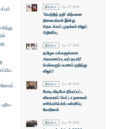
இந்தியா
ஆக 07 2026
்பும்
‘வெற்றித் தறி’ விற்பனை
நிலையங்கள் இன்று
தொடக்கம்: முதல்வா் விஜய்
ேமித்து
அறிவிப்பு
ில்
்து
இந்தியா
ஆக 07 2026
தமிழக மக்களுக்காக
அவமானப்படவும் தயார்!
றி
பெங்களூர் பயணம் குறித்து
ோப்பிய
விஜய்!
இந்தியா
ஆக 06 2026
ெபானோவ்
மோடி விடியோ நீக்கப்பட்ட
விவகாரம்: மெட்டா தலைவா்
ஸூக்கா்பொ்க் மன்னிப்பு
 புதிய
கோரினாா்
இந்தியா
ஆக 06 2026