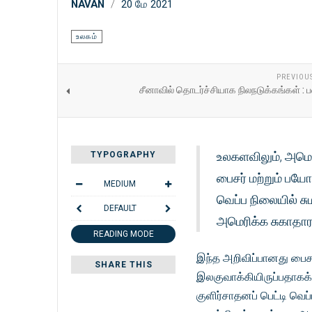
NAVAN
20 மே 2021
உலகம்
PREVIOU
சீனாவில் தொடர்ச்சியாக நிலநடுக்கங்கள் : ப
உலகளவிலும், அமெரி
TYPOGRAPHY
பைசர் மற்றும் பயோ
MEDIUM
வெப்ப நிலையில் ச
DEFAULT
அமெரிக்க சுகாதா
READING MODE
இந்த அறிவிப்பானது பைச
SHARE THIS
இலகுவாக்கியிருப்பதாகக் 
குளிர்சாதனப் பெட்டி வெப