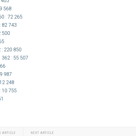
7 405
79 568
0 : 72 265
: 82 743
2 500
765
 : 220 850
1 362 : 55 507
066
19 987
 12 248
 : 10 755
51
S ARTICLE
NEXT ARTICLE