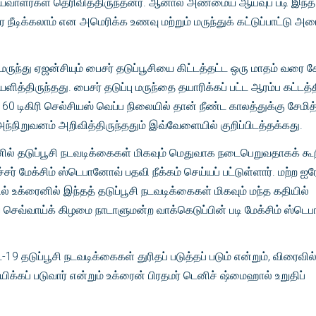
்வாளர்கள் தெரிவித்திருந்தனர். ஆனால் அண்மைய ஆய்வுப் படி இந்த
ீடிக்கலாம் என அமெரிக்க உணவு மற்றும் மருந்துக் கட்டுப்பாட்டு அமைப
ருந்து ஏஜன்சியும் பைசர் தடுப்பூசியை கிட்டத்தட்ட ஒரு மாதம் வரை ச
்திருந்தது. பைசர் தடுப்பு மருந்தை தயாரிக்கப் பட்ட ஆரம்ப கட்டத்த
 டிகிரி செல்சியஸ் வெப்ப நிலையில் தான் நீண்ட காலத்துக்கு சேமித
அந்நிறுவனம் அறிவித்திருந்ததும் இவ்வேளையில் குறிப்பிடத்தக்கது.
ில் தடுப்பூசி நடவடிக்கைகள் மிகவும் மெதுவாக நடைபெறுவதாகக் கூ
சர் மேக்சிம் ஸ்டெபானோவ் பதவி நீக்கம் செய்யப் பட்டுள்ளார். மற்ற ஐர
் உக்ரைனில் இந்தத் தடுப்பூசி நடவடிக்கைகள் மிகவும் மந்த கதியில்
செவ்வாய்க் கிழமை நாடாளுமன்ற வாக்கெடுப்பின் படி மேக்சிம் ஸ்ட
19 தடுப்பூசி நடவடிக்கைகள் துரிதப் படுத்தப் படும் என்றும், விரைவில்
ிக்கப் படுவார் என்றும் உக்ரைன் பிரதமர் டெனிச் ஷ்மைஹால் உறுதிப்