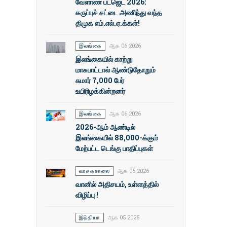
வேளாண் பட்ஜெட் 2026:
கருப்புச் சட்டை அணிந்து வந்த
திமுக எம்.எல்.ஏ.க்கள்!
இலங்கை
ஆக 06 2026
இலங்கையில் காற்று
மாசுபாட்டால் ஆண்டுதோறும்
சுமார் 7,000 பேர்
உயிரிழக்கின்றனர்
இலங்கை
ஆக 06 2026
2026-ஆம் ஆண்டில்
இலங்கையில் 88,000-க்கும்
மேற்பட்ட டெங்கு பாதிப்புகள்
வாசகசாலை
ஆக 05 2026
வானில் அதிசயம், உள்ளத்தில்
விழிப்பு !
இந்தியா
ஆக 05 2026