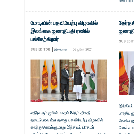
எஸ். பிரி
மோடியின் பதவியேற்பு விழாவில்
தேர்தல
இலங்கை ஜனாதிபதி ரணில்
ஜனாதிப
பங்கேற்கிறார்
SUB EDI
SUB EDITOR
இலங்கை
06 ஜூன் 2024
இந்தியப்
எதிர்வரும் ஜூன் மாதம் 8ஆம் திகதி
பாரதீய 
நடைபெறவுள்ள தனது பதவியேற்பு விழாவில்
தேசிய ஜ
கலந்துகொள்ளுமாறு இந்தியப் பிரதமர்
லோக்சபா