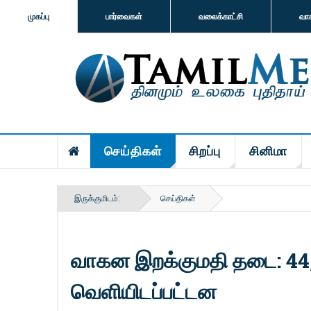
முகப்பு
பார்வைகள்
வலைக்காட்சி
வா
செய்திகள்
சிறப்பு
சினிமா
இருக்குமிடம்:
செய்திகள்
வாகன இறக்குமதி தடை: 44,
வெளியிடப்பட்டன