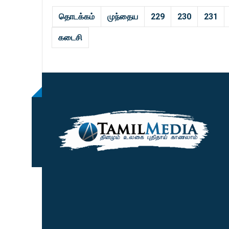
தொடக்கம்
முந்தைய
229
230
231
கடைசி