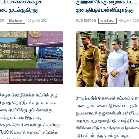
்டம் பல்கலைக்கழக
குற்றவாளிக்கு வழங்கப்பட்ட
பை முடக்குகிறது
ஜனாதிபதி மன்னிப்பு ரத்து
TOR
இலங்கை
06 ஜூன் 2024
SUB EDITOR
இலங்கை
06 ஜூன் 202
்கழக தொழிற்சங்க கூட்டுக் குழு
ரோயல் பார்க் கொலைச் சம்பவம் தொ
 தமது தொழிற்சங்க நடவடிக்கை
மரண தண்டனை விதிக்கப்பட்ட ஜூட் 
்தை ஆரம்பித்து முப்பத்தைந்து
ஜயமஹாவுக்கு ஜனாதிபதி மன்னிப்பு
கடந்துவிட்டன, இது முழு
வழங்குமாறு ஜனாதிபதி மைத்திரிபா
்கழக அமைப்பையும் முடக்குகிறது
சிறிசேன விடுத்த உத்தரவை இலங்க
TUJC இணைத் தலைவர் தம்மிக்க
நீதிமன்றம் ரத்து செய்துள்ளது.