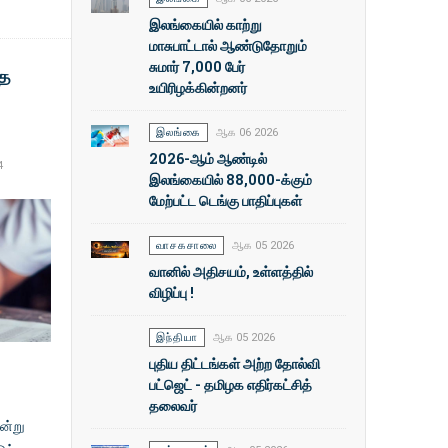
இலங்கையில் காற்று
மாசுபாட்டால் ஆண்டுதோறும்
சுமார் 7,000 பேர்
்த
உயிரிழக்கின்றனர்
இலங்கை
ஆக 06 2026
2026-ஆம் ஆண்டில்
4
இலங்கையில் 88,000-க்கும்
மேற்பட்ட டெங்கு பாதிப்புகள்
வாசகசாலை
ஆக 05 2026
வானில் அதிசயம், உள்ளத்தில்
விழிப்பு !
இந்தியா
ஆக 05 2026
புதிய திட்டங்கள் அற்ற தோல்வி
பட்ஜெட் - தமிழக எதிர்கட்சித்
தலைவர்
ன்று