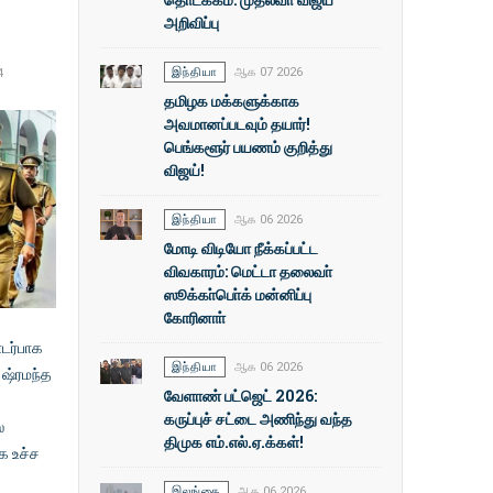
அறிவிப்பு
இந்தியா
ஆக 07 2026
4
தமிழக மக்களுக்காக
அவமானப்படவும் தயார்!
பெங்களூர் பயணம் குறித்து
விஜய்!
இந்தியா
ஆக 06 2026
மோடி விடியோ நீக்கப்பட்ட
விவகாரம்: மெட்டா தலைவா்
ஸூக்கா்பொ்க் மன்னிப்பு
கோரினாா்
டர்பாக
இந்தியா
ஆக 06 2026
ஷ்ரமந்த
வேளாண் பட்ஜெட் 2026:
கருப்புச் சட்டை அணிந்து வந்த
ல
திமுக எம்.எல்.ஏ.க்கள்!
ை உச்ச
இலங்கை
ஆக 06 2026