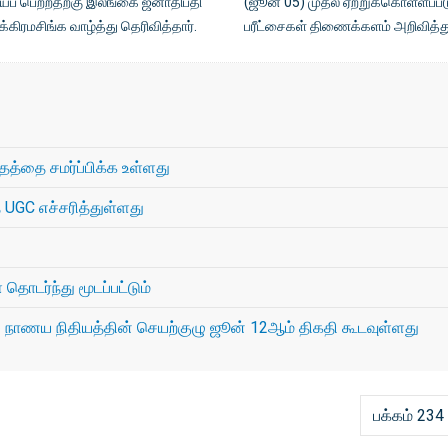
ைப் பெற்றதற்கு இலங்கை ஜனாதிபதி
(ஜூன் 05) முதல் ஏற்றுக்கொள்ளப்ப
க்கிரமசிங்க வாழ்த்து தெரிவித்தார்.
பரீட்சைகள் திணைக்களம் அறிவித்த
த்தை சமர்ப்பிக்க உள்ளது
UGC எச்சரித்துள்ளது
தொடர்ந்து மூடப்பட்டும்
நாணய நிதியத்தின் செயற்குழு ஜூன் 12ஆம் திகதி கூடவுள்ளது
பக்கம் 234