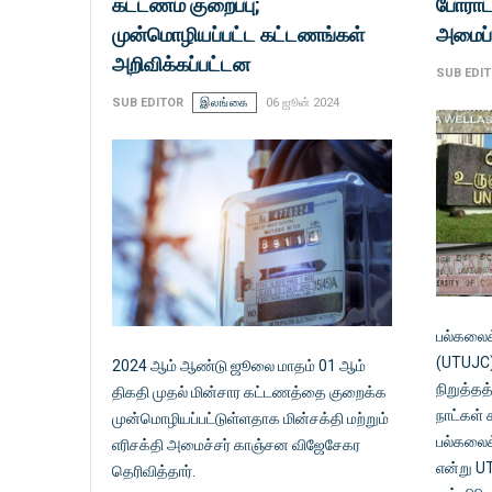
கட்டணம் குறைப்பு;
போராட
முன்மொழியப்பட்ட கட்டணங்கள்
அமைப்
அறிவிக்கப்பட்டன
SUB EDI
SUB EDITOR
இலங்கை
06 ஜூன் 2024
பல்கலைக
(UTUJC)
2024 ஆம் ஆண்டு ஜூலை மாதம் 01 ஆம்
நிறுத்தத
திகதி முதல் மின்சார கட்டணத்தை குறைக்க
நாட்கள் 
முன்மொழியப்பட்டுள்ளதாக மின்சக்தி மற்றும்
பல்கலைக
எரிசக்தி அமைச்சர் காஞ்சன விஜேசேகர
என்று U
தெரிவித்தார்.