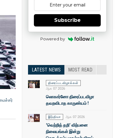
Subscribe
Powered by
LATEST NEWS
MOST READ
திரைப்படவிழாக்கள்
ஆக 07 2026
லொகார்னோ திரைப்படவிழா
மைச்சர்
தவறவிடாத காருண்யம் !
இந்தியா
ஆக 07 2026
‘வெற்றித் தறி’ விற்பனை
நிலையங்கள் இன்று
தொடக்கம்: முதல்வா் விஜய்