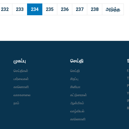
232
233
234
235
236
237
238
அடுத்த
முகப்பு
செய்தி
செய்திகள்
செய்தி
T
பார்வைகள்
சிறப்பு
P
காணொளி
சினிமா
வாசகசாலை
கட்டுரைகள்
நாம்
ஆன்மீகம்
R
வாழ்வியல்
காணொளி