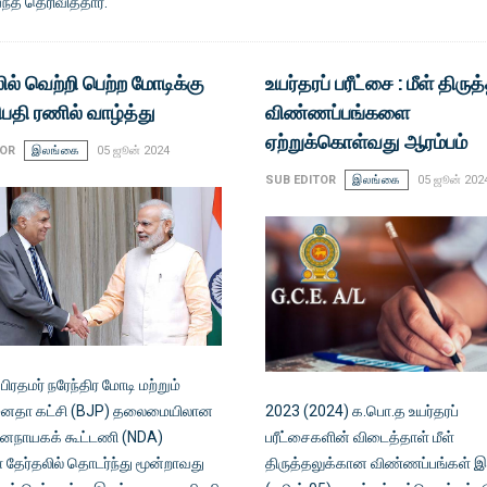
யந்த தெரிவித்தார்.
ில் வெற்றி பெற்ற மோடிக்கு
உயர்தரப் பரீட்சை : மீள் திருத
தி ரணில் வாழ்த்து
விண்ணப்பங்களை
ஏற்றுக்கொள்வது ஆரம்பம்
TOR
இலங்கை
05 ஜூன் 2024
SUB EDITOR
இலங்கை
05 ஜூன் 202
 பிரதமர் நரேந்திர மோடி மற்றும்
ஜனதா கட்சி (BJP) தலைமையிலான
2023 (2024) க.பொ.த உயர்தரப்
னநாயகக் கூட்டணி (NDA)
பரீட்சைகளின் விடைத்தாள் மீள்
 தேர்தலில் தொடர்ந்து மூன்றாவது
திருத்தலுக்கான விண்ணப்பங்கள் இ