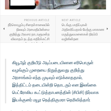
PREVIOUS ARTICLE
NEXT ARTICLE
நீர்கொழும்பு சிறைச்சாலையில்
டெங்கு பாதிப்புகள்
நிலவும் அமைதியின்மை
அதிகரிப்பதால் மேற்கு மாகாண
குறித்து அவசர நாடாளுமன்ற
மருத்துவமனைகள் நிரம்பி
விவாதம் நடத்த எதிர்க்கட்சி
வழிகின்றன
அழைப்பு விடுத்துள்ளது
கியூஆர் குறியீடு அடிப்படையிலான எரிபொருள்
வழங்கும் முறையை நிறுத்துவது குறித்து
அரசாங்கம் எந்த முடிவும் எடுக்காததால்,
இத்திட்டம் தடையின்றி தொடரும் என இலங்கை
பெட்ரோலிய கூட்டுத்தாபனத்தின் (சிபிசி) நிர்வாக
இயக்குனர் மயூர நெத்திகுமரா தெரிவித்தார்.