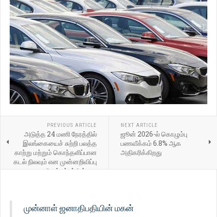
PREVIOUS ARTICLE
NEXT ARTICLE
அடுத்த 24 மணி நேரத்தில்
ஜூன் 2026-ல் கொழும்பு
இலங்கையைச் சுற்றி பலத்த
பணவீக்கம் 6.8% ஆக
காற்று மற்றும் கொந்தளிப்பான
அதிகரிக்கிறது
கடல் நிலவும் என முன்னறிவிப்பு
செய்யப்பட்டுள்ளது
முன்னாள் ஜனாதிபதியின் மகன்