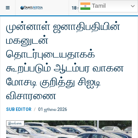
Tamil
இருக்குமிடம்:
செய்திகள்
18
NEW ARTICLES
முன்னாள் ஜனாதிபதியின்
மகனுடன்
தொடர்புடையதாகக்
கூறப்படும் ஆடம்பர வாகன
மோசடி குறித்து சிஐடி
விசாரணை
SUB EDITOR
01 ஜூலை 2026
இலங்கை