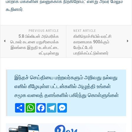
மாறாக மக்களின் நலனுக்காக நிற்கிறோம்,” என்று அவர் மேலும்
கூறினார்.
PREVIOUS ARTICLE
NEXT ARTICLE
5.8 பில்லியன் அமெரிக்க
கிளிநொச்சியில் வரட்சி
டொலர் கடனை மறுசீரமைக்க
காரணமாக 900க்கும்
இலங்கை இறுதி உடன்பாட்டை
மேற்பட்டோர்
எட்டியுள்ளது
பாதிக்கப்பட்டுள்ளனர்
இந்தச் செய்தியை மற்றவர்களும் அறிவது நல்லது
எனில் கீழேயுள்ள பட்டன்களில் அழுத்தி உங்கள்
சமூக வலைத் தளங்களில் பகிர்ந்து கொள்ளுங்கள்
Share
WhatsApp
Facebook
Telegram
Messenger