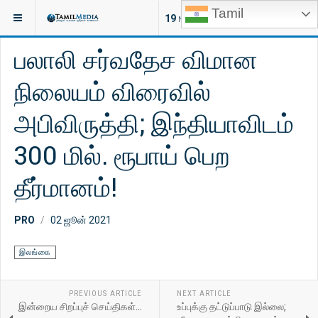
Tamil
இருக்குமிடம்:
செய்திகள்
இலங்கை
19
NEW ARTICLES
பலாலி சர்வதேச விமான
நிலையம் விரைவில்
அபிவிருத்தி; இந்தியாவிடம்
300 மில். ரூபாய் பெற
தீர்மானம்!
PRO
02 ஜூன் 2021
இலங்கை
PREVIOUS ARTICLE
NEXT ARTICLE
இன்றைய சிறப்புச் செய்திகள்...
உப்புக்கு தட்டுப்பாடு இல்லை;