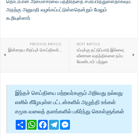
தொடர்பான அமைச்சரவை பத்திரத்தை சமர்ப்பித்துள்ளதாகவும்,
அதற்கு அனுமதி வழங்கப்பட்டுள்ளதென்றும் மேலும்
கூறியுள்ளார்.
PREVIOUS ARTICLE
NEXT ARTICLE
இன்றைய சிறப்புச் செய்திகள்...
உப்புக்கு தட்டுப்பாடு இல்லை;
வீணான வதந்திகளை நம்ப
வேண்டாம்: பந்துல
இந்தச் செய்தியை மற்றவர்களும் அறிவது நல்லது
எனில் கீழேயுள்ள பட்டன்களில் அழுத்தி உங்கள்
சமூக வலைத் தளங்களில் பகிர்ந்து கொள்ளுங்கள்
Share
WhatsApp
Facebook
Telegram
Messenger