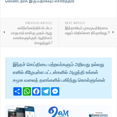
கொண்டதாக இருப்பதாகவும் எச்சரித்தார்.
PREVIOUS ARTICLE
NEXT ARTICLE
சுவிற்சர்லாந்தில் டெல்டா
இத்தாலியும் முகமூடித்தேவை
மாறுபாடு நான்கு முதல் ஆறு
எனும் விதியினை நீக்குகிறது ?
வாரங்களுக்குள் ஆதிக்கம்
செலுத்தும் !
இந்தச் செய்தியை மற்றவர்களும் அறிவது நல்லது
எனில் கீழேயுள்ள பட்டன்களில் அழுத்தி உங்கள்
சமூக வலைத் தளங்களில் பகிர்ந்து கொள்ளுங்கள்
Share
WhatsApp
Facebook
Telegram
Messenger