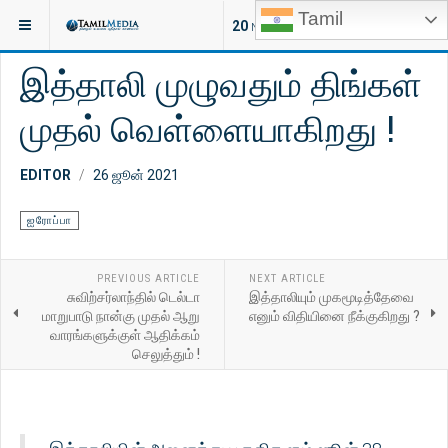
Tamil
இருக்குமிடம்:
செய்திகள்
இலங்கை
20
NEW ARTICLES
இத்தாலி முழுவதும் திங்கள்
முதல் வெள்ளையாகிறது !
EDITOR
26 ஜூன் 2021
ஐரோப்பா
PREVIOUS ARTICLE
NEXT ARTICLE
சுவிற்சர்லாந்தில் டெல்டா
இத்தாலியும் முகமூடித்தேவை
மாறுபாடு நான்கு முதல் ஆறு
எனும் விதியினை நீக்குகிறது ?
வாரங்களுக்குள் ஆதிக்கம்
செலுத்தும் !