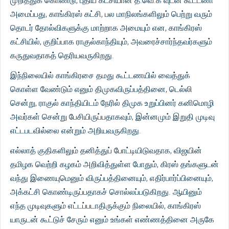
முறித்துக் கொண்டு, புதிய கட்சியான த.வெ.க வுடன் கூட்டணி
அமைப்பது, காங்கிரஸ் கட்சி, பல மாநிலங்களிலும் பெற்று வரும்
தொடர் தோல்விகளுக்கு மாற்றாக அமையும் என, காங்கிரஸ்
கட்சியில், குறிப்பாக ராகுல்காந்தியும், அவரைச்சார்ந்தவர்களும்
கருதுவதாகத் தெரியவருகிறது.
இந்நிலையில் காங்கிரசை தமது கூட்டணயில் வைத்துக்
கொள்ள வேண்டும் எனும் திமுகவிருப்பத்தினை, டெல்லி
சென்று, ராகுல் காந்தியிடம் நேரில் திமுக உறுப்பினர் கனிமொழி
அவர்கள் சென்று பேசியிருப்பதாகவும், இன்னமும் இறுதி முடிவு
எட்டபடவில்லை என்றும் அறியவருகிறது.
எல்லாத் குதிகளிலும் தனித்துப் போட்டியிடுவதாக, விஜயின்
தமிழக வெற்றி கழகம் அறிவித்துள்ள போதும், கிரஸ் தங்களுடன்
வந்து இணையுமெனும் விருப்பத்தினையும், எதிர்பார்ப்பினையும்,
அக்கட்சி கொண்டிருப்பதாகச் சொல்லப்படுகிறது. ஆயினும்
எந்த முடிவுகளும் எட்டப்படாதிருக்கும் நிலையில், காங்கிரஸ்
யாருடன் கூட்டுச் சேரும் எனும் உங்கள் எண்ணத்தினை அருகே