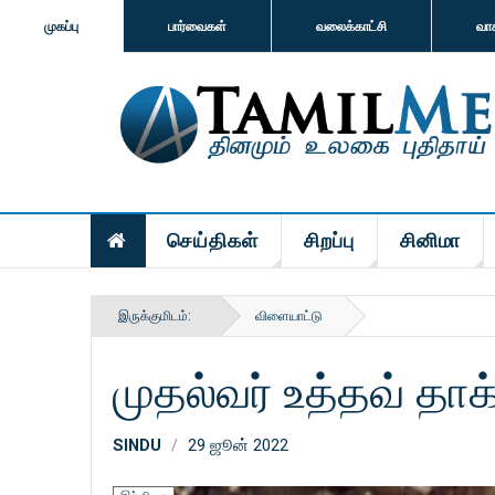
முகப்பு
பார்வைகள்
வலைக்காட்சி
வா
செய்திகள்
சிறப்பு
சினிமா
இருக்குமிடம்:
விளையாட்டு
முதல்வர் உத்தவ் தா
SINDU
29 ஜூன் 2022