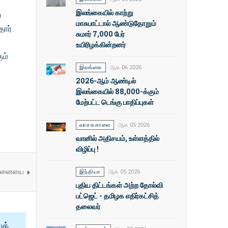
இலங்கையில் காற்று
ை
மாசுபாட்டால் ஆண்டுதோறும்
ார்.
சுமார் 7,000 பேர்
உயிரிழக்கின்றனர்
ும்
இலங்கை
ஆக 06 2026
2026-ஆம் ஆண்டில்
இலங்கையில் 88,000-க்கும்
மேற்பட்ட டெங்கு பாதிப்புகள்
வாசகசாலை
ஆக 05 2026
வானில் அதிசயம், உள்ளத்தில்
விழிப்பு !
 சாதனையை
இந்தியா
ஆக 05 2026
புதிய திட்டங்கள் அற்ற தோல்வி
பட்ஜெட் - தமிழக எதிர்கட்சித்
தலைவர்
ைத்