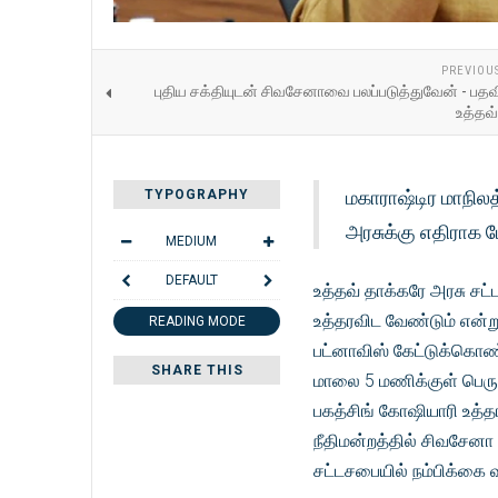
PREVIOU
புதிய சக்தியுடன் சிவசேனாவை பலப்படுத்துவேன் - பத
உத்தவ
மகாராஷ்டிர மாநிலத
TYPOGRAPHY
அரசுக்கு எதிராக 
MEDIUM
DEFAULT
உத்தவ் தாக்கரே அரசு சட
உத்தரவிட வேண்டும் என்
READING MODE
பட்னாவிஸ் கேட்டுக்கொண்
SHARE THIS
மாலை 5 மணிக்குள் பெரும
பகத்சிங் கோஷியாரி உத்த
நீதிமன்றத்தில் சிவசேனா
சட்டசபையில் நம்பிக்கை வ