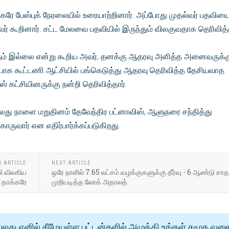
கரே பேஸ்புக் நேரலையில் உரையாற்றினார். அப்போது முதல்வர் பதவிய
 கூறினார். சட்ட மேலவை பதவியில் இருந்தும் விலகுவதாக தெரிவித்த
த்தம் இல்லை என்று கூறிய அவர், தனக்கு ஆதரவு அளித்த அனைவருக்க
ிப்பாக கூட்டணி ஆட்சியில் பங்கெடுத்து ஆதரவு தெரிவித்த தேசியவாத
ரஸ் கட்சியினருக்கு நன்றி தெரிவித்தார்.
ு நாளை மறுதினம் தேவேந்திர பட்னாவிஸ், ஆளுநரை சந்தித்து
ுவார் என எதிர்பார்க்கப்படுகிறது.
S ARTICLE
NEXT ARTICLE
வி விலகிய
ஒரே நாளில் 7.65 லட்சம் வழக்குகளுக்கு தீர்வு - 6 ஆண்டு
் தாக்கரே
முறியடித்த லோக் அதாலத்
்லது எனில் கீழேயுள்ள பட்டன்களில் அழுத்தி உங்கள் சமூக வல