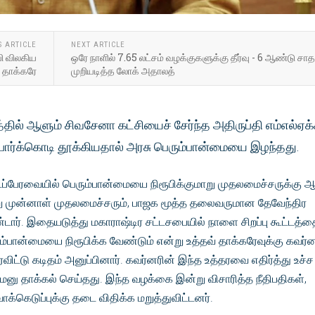
S ARTICLE
NEXT ARTICLE
வி விலகிய
ஒரே நாளில் 7.65 லட்சம் வழக்குகளுக்கு தீர்வு - 6 ஆண்டு
் தாக்கரே
முறியடித்த லோக் அதாலத்
்தில் ஆளும் சிவசேனா கட்சியைச் சேர்ந்த அதிருப்தி எம்எல்ஏக்
போர்க்கொடி தூக்கியதால் அரசு பெரும்பான்மையை இழந்தது.
்டப்பேரவையில் பெரும்பான்மையை நிரூபிக்குமாறு முதலமைச்சருக்கு ஆ
று முன்னாள் முதலமைச்சரும், பாஜக மூத்த தலைவருமான தேவேந்திர
டார். இதையடுத்து மகாராஷ்டிர சட்டசபையில் நாளை சிறப்பு கூட்டத்தை
்பான்மையை நிரூபிக்க வேண்டும் என்று உத்தவ் தாக்கரேவுக்கு கவர்ன
ரவிட்டு கடிதம் அனுப்பினார். கவர்னரின் இந்த உத்தரவை எதிர்த்து உச்ச
 மனு தாக்கல் செய்தது. இந்த வழக்கை இன்று விசாரித்த நீதிபதிகள்,
ாக்கெடுப்புக்கு தடை விதிக்க மறுத்துவிட்டனர்.