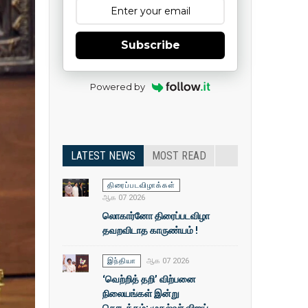
Subscribe
Powered by
LATEST NEWS
MOST READ
திரைப்படவிழாக்கள்
ஆக 07 2026
லொகார்னோ திரைப்படவிழா
தவறவிடாத காருண்யம் !
இந்தியா
ஆக 07 2026
‘வெற்றித் தறி’ விற்பனை
நிலையங்கள் இன்று
தொடக்கம்: முதல்வா் விஜய்