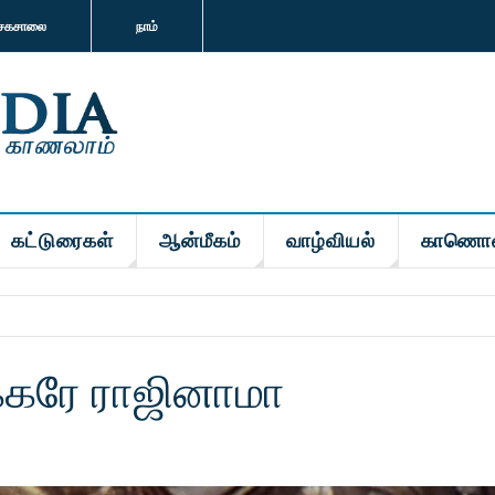
சகசாலை
நாம்
கட்டுரைகள்
ஆன்மீகம்
வாழ்வியல்
காணொ
க்கரே ராஜினாமா