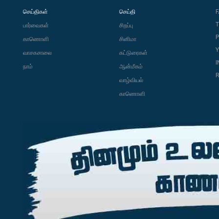
செய்திகள்
செய்தி
T
பார்வைகள்
சிறப்பு
P
காணொளி
சினிமா
வாசகசாலை
கட்டுரைகள்
நாம்
ஆன்மீகம்
R
வாழ்வியல்
காணொளி