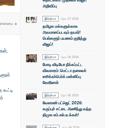
அறிவிப்பு
இந்தியா
ஆக 07 2026
 சாதனையை
தமிழக மக்களுக்காக
அவமானப்படவும் தயார்!
பெங்களூர் பயணம் குறித்து
விஜய்!
கள்,
இந்தியா
ஆக 06 2026
மோடி விடியோ நீக்கப்பட்ட
விவகாரம்: மெட்டா தலைவா்
ளுநர்
ஸூக்கா்பொ்க் மன்னிப்பு
கோரினாா்
 கூட்டி
இந்தியா
ஆக 06 2026
ர்
வேளாண் பட்ஜெட் 2026:
கருப்புச் சட்டை அணிந்து வந்த
திமுக எம்.எல்.ஏ.க்கள்!
இலங்கை
ஆக 06 2026