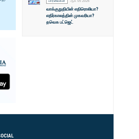
பார்வைகள்
ஆக 05 2026
வாக்குறுதியின் எதிரொலியா?
எதிர்காலத்தின் முகவரியா?
தவெக பட்ஜெட்
SOCIAL