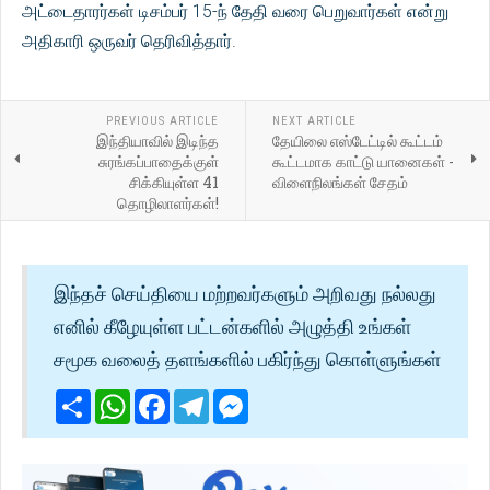
அட்டைதாரர்கள் டிசம்பர் 15-ந் தேதி வரை பெறுவார்கள் என்று
அதிகாரி ஒருவர் தெரிவித்தார்.
PREVIOUS ARTICLE
NEXT ARTICLE
இந்தியாவில் இடிந்த
தேயிலை எஸ்டேட்டில் கூட்டம்
சுரங்கப்பாதைக்குள்
கூட்டமாக காட்டு யானைகள் -
சிக்கியுள்ள 41
விளைநிலங்கள் சேதம்
தொழிலாளர்கள்!
இந்தச் செய்தியை மற்றவர்களும் அறிவது நல்லது
எனில் கீழேயுள்ள பட்டன்களில் அழுத்தி உங்கள்
சமூக வலைத் தளங்களில் பகிர்ந்து கொள்ளுங்கள்
Share
WhatsApp
Facebook
Telegram
Messenger