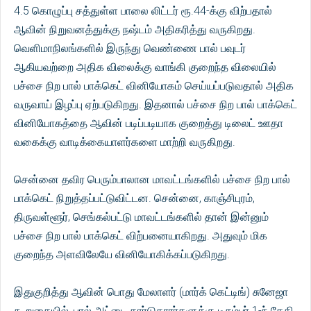
4.5 கொழுப்பு சத்துள்ள பாலை லிட்டர் ரூ.44-க்கு விற்பதால்
ஆவின் நிறுவனத்துக்கு நஷ்டம் அதிகரித்து வருகிறது.
வெளிமாநிலங்களில் இருந்து வெண்ணை பால் பவுடர்
ஆகியவற்றை அதிக விலைக்கு வாங்கி குறைந்த விலையில்
பச்சை நிற பால் பாக்கெட் வினியோகம் செய்யப்படுவதால் அதிக
வருவாய் இழப்பு ஏற்படுகிறது. இதனால் பச்சை நிற பால் பாக்கெட்
வினியோகத்தை ஆவின் படிப்படியாக குறைத்து டிலைட் ஊதா
வகைக்கு வாடிக்கையாளர்களை மாற்றி வருகிறது.
சென்னை தவிர பெரும்பாலான மாவட்டங்களில் பச்சை நிற பால்
பாக்கெட் நிறுத்தப்பட்டுவிட்டன. சென்னை, காஞ்சிபுரம்,
திருவள்ளூர், செங்கல்பட்டு மாவட்டங்களில் தான் இன்னும்
பச்சை நிற பால் பாக்கெட் விற்பனையாகிறது. அதுவும் மிக
குறைந்த அளவிலேயே வினியோகிக்கப்படுகிறது.
இதுகுறித்து ஆவின் பொது மேலாளர் (மார்க் கெட்டிங்) சுனேஜா
கூறுகையில், பால் அட்டை கார்டுதாரர்களுக்கு டிசம்பர் 1-ந் தேதி