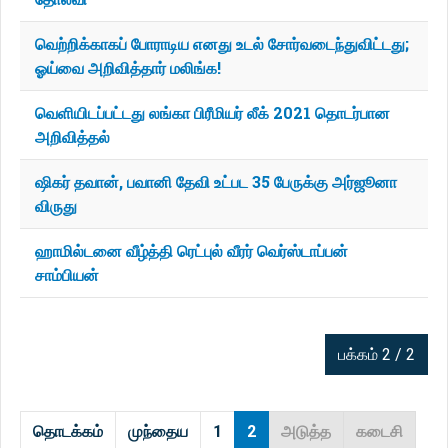
வெற்றிக்காகப் போராடிய எனது உடல் சோர்வடைந்துவிட்டது;
ஓய்வை அறிவித்தார் மலிங்க!
வெளியிடப்பட்டது லங்கா பிரீமியர் லீக் 2021 தொடர்பான
அறிவித்தல்
ஷிகர் தவான், பவானி தேவி உட்பட 35 பேருக்கு அர்ஜூனா
விருது
ஹாமில்டனை வீழ்த்தி ரெட்புல் வீரர் வெர்ஸ்டாப்பன்
சாம்பியன்
பக்கம் 2 / 2
தொடக்கம்
முந்தைய
1
2
அடுத்த
கடைசி