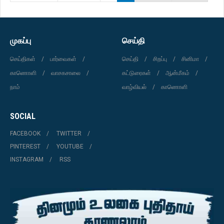
முகப்பு
செய்தி
செய்திகள்
பார்வைகள்
செய்தி
சிறப்பு
சினிமா
காணொளி
வாசகசாலை
கட்டுரைகள்
ஆன்மீகம்
நாம்
வாழ்வியல்
காணொளி
SOCIAL
FACEBOOK
TWITTER
PINTEREST
YOUTUBE
INSTAGRAM
RSS