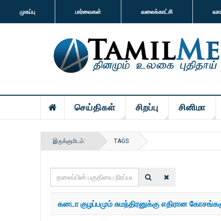
முகப்பு
பார்வைகள்
வலைக்காட்சி
வா
செய்திகள்
சிறப்பு
சினிமா
இருக்குமிடம்:
TAGS
தலைப்பின்
பகுதியை
நிரப்பவும்
கனடா குழப்பமும் சுமந்திரனுக்கு எதிரான கோசங்கள