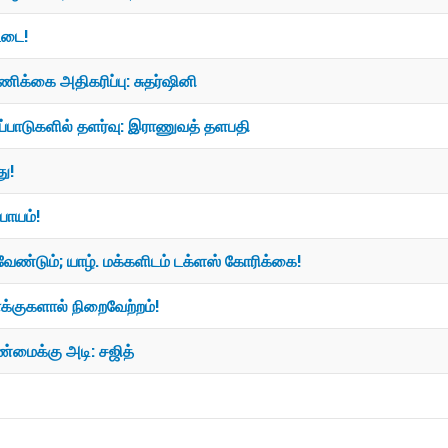
்டை!
ிக்கை அதிகரிப்பு: சுதர்ஷினி
்பாடுகளில் தளர்வு: இராணுவத் தளபதி
ு!
பாயம்!
ண்டும்; யாழ். மக்களிடம் டக்ளஸ் கோரிக்கை!
க்குகளால் நிறைவேற்றம்!
ண்மைக்கு அடி: சஜித்