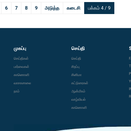
6
7
8
9
அடுத்த
கடைசி
பக்கம் 4 / 9
முகப்பு
செய்தி
செய்திகள்
செய்தி
T
பார்வைகள்
சிறப்பு
P
காணொளி
சினிமா
வாசகசாலை
கட்டுரைகள்
நாம்
ஆன்மீகம்
R
வாழ்வியல்
காணொளி