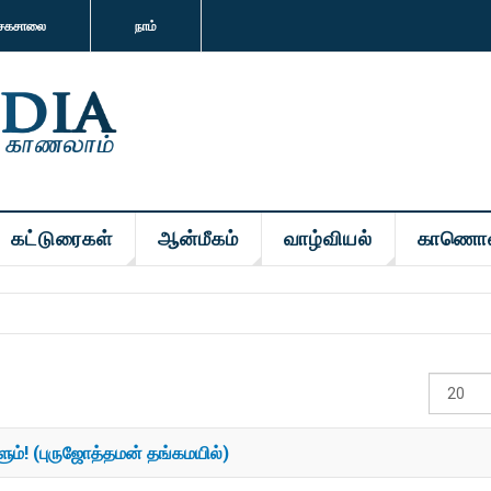
சகசாலை
நாம்
கட்டுரைகள்
ஆன்மீகம்
வாழ்வியல்
காணொ
#
காட்டுக
ும்! (புருஜோத்தமன் தங்கமயில்)