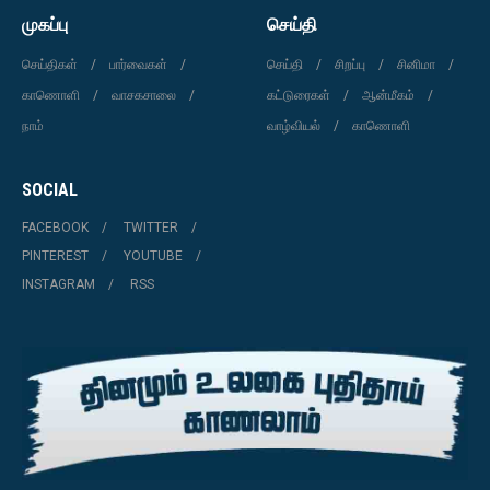
முகப்பு
செய்தி
செய்திகள்
பார்வைகள்
செய்தி
சிறப்பு
சினிமா
காணொளி
வாசகசாலை
கட்டுரைகள்
ஆன்மீகம்
நாம்
வாழ்வியல்
காணொளி
SOCIAL
FACEBOOK
TWITTER
PINTEREST
YOUTUBE
INSTAGRAM
RSS