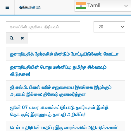
Tamil
இருக்குமிடம்:
TAGS
தலைப்பின்
#
பகுதியை
காட்டுக
நிரப்பவும்
ஜனாதிபதித் தேர்தலில் மீண்டும் போட்டியிடுவேன்: கோட்டா
ஜனாதிபதியின் பொது மன்னிப்பு; துமிந்த சில்வாவும்
விடுதலை!
ஜி.எஸ்.பி. பிளஸ் வரிச் சலுகையை இலங்கை இழக்கும்
அபாயம் இல்லை: தினேஷ் குணவர்த்தன
ஜூன் 07 வரை பயணக்கட்டுப்பாடு தளர்வுகள் இன்றி
தொடரும்; இராணுவத் தளபதி அறிவிப்பு!
டெல்டா திரிபின் பாதிப்பு இரு வாரங்களில் அதிகரிக்கலாம்: