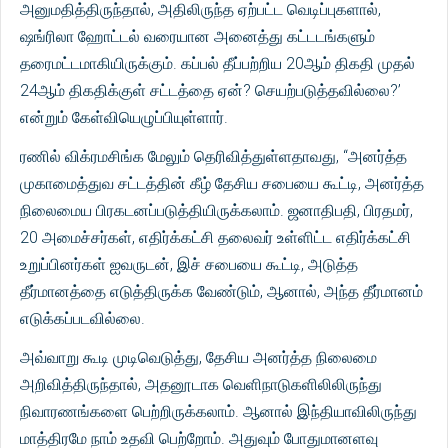
அனுமதித்திருந்தால், அதிலிருந்த ஏற்பட்ட வெடிப்புகளால்,
ஷங்ரிலா ஹோட்டல் வரையான அனைத்து கட்டடங்களும்
தரைமட்டமாகியிருக்கும். கப்பல் தீப்பற்றிய 20ஆம் திகதி முதல்
24ஆம் திகதிக்குள் சட்டத்தை ஏன்? செயற்படுத்தவில்லை?’
என்றும் கேள்வியெழுப்பியுள்ளார்.
ரணில் விக்ரமசிங்க மேலும் தெரிவித்துள்ளதாவது, “அனர்த்த
முகாமைத்துவ சட்டத்தின் கீழ் தேசிய சபையை கூட்டி, அனர்த்த
நிலைமைய பிரகடனப்படுத்தியிருக்கலாம். ஜனாதிபதி, பிரதமர்,
20 அமைச்சர்கள், எதிர்க்கட்சி தலைவர் உள்ளிட்ட எதிர்க்கட்சி
உறுப்பினர்கள் ஐவருடன், இச் சபையை கூட்டி, அடுத்த
தீர்மானத்தை எடுத்திருக்க வேண்டும், ஆனால், அந்த தீர்மானம்
எடுக்கப்படவில்லை.
அவ்வாறு கூடி முடிவெடுத்து, தேசிய அனர்த்த நிலைமை
அறிவித்திருந்தால், அதனூடாக வெளிநாடுகளிலிலிருந்து
நிவாரணங்களை பெற்றிருக்கலாம். ஆனால் இந்தியாவிலிருந்து
மாத்திரமே நாம் உதவி பெற்றோம். அதுவும் போதுமானளவு