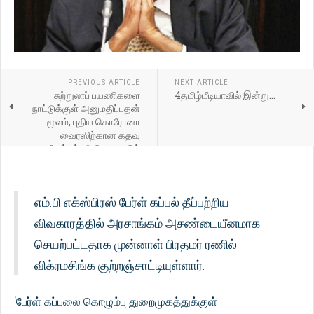
PREVIOUS ARTICLE
NEXT ARTICLE
சுற்றுலாப் பயணிகளை
4தமிழ்மீடியாவில் இன்று...
நாட்டுக்குள் அனுமதிப்பதன்
மூலம், புதிய கொரோனா
வைரஸிற்கான கதவு
திறக்கப்படுகிறது: சஜித்
எம்.பி எக்ஸ்பிரஸ் பேர்ள் கப்பல் தீப்பற்றிய
விவகாரத்தில் அரசாங்கம் அசண்டையீனமாக
செயற்பட்டதாக முன்னாள் பிரதமர் ரணில்
விக்ரமசிங்க குற்றஞ்சாட்டியுள்ளார்.
‘பேர்ள் கப்பலை கொழும்பு துறைமுகத்துக்குள்