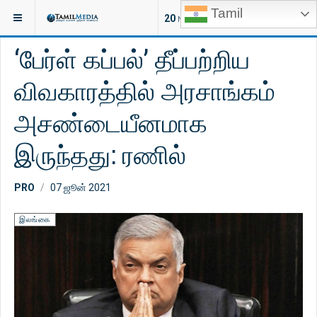
Tamil
இருக்குமிடம்:
இலங்கை
20
NEW ARTICLES
‘பேர்ள் கப்பல்’ தீப்பற்றிய
விவகாரத்தில் அரசாங்கம்
அசண்டையீனமாக
இருந்தது: ரணில்
PRO
07 ஜூன் 2021
இலங்கை