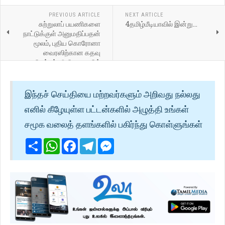
PREVIOUS ARTICLE
NEXT ARTICLE
சுற்றுலாப் பயணிகளை
4தமிழ்மீடியாவில் இன்று...
நாட்டுக்குள் அனுமதிப்பதன்
மூலம், புதிய கொரோனா
வைரஸிற்கான கதவு
திறக்கப்படுகிறது: சஜித்
இந்தச் செய்தியை மற்றவர்களும் அறிவது நல்லது
எனில் கீழேயுள்ள பட்டன்களில் அழுத்தி உங்கள்
சமூக வலைத் தளங்களில் பகிர்ந்து கொள்ளுங்கள்
Share
WhatsApp
Facebook
Telegram
Messenger