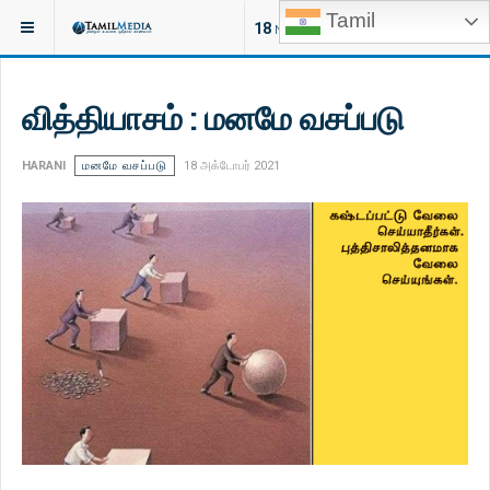
Tamil
இருக்குமிடம்:
ஆன்மீகம்
18
NEW ARTICLES
வித்தியாசம் : மனமே வசப்படு
HARANI
மனமே வசப்படு
18 அக்டோபர் 2021