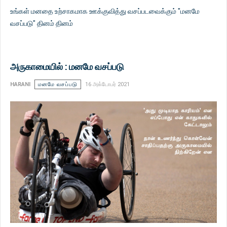
உங்கள் மனதை உற்சாகமாக ஊக்குவித்து வசப்படவைக்கும் "மனமே
வசப்படு" தினம் தினம்
அருகாமையில் : மனமே வசப்படு
HARANI
மனமே வசப்படு
16 அக்டோபர் 2021