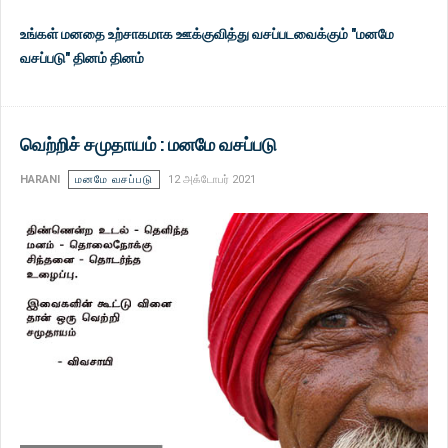
உங்கள் மனதை உற்சாகமாக ஊக்குவித்து வசப்படவைக்கும் "மனமே
வசப்படு" தினம் தினம்
வெற்றிச் சமுதாயம் : மனமே வசப்படு
HARANI
மனமே வசப்படு
12 அக்டோபர் 2021