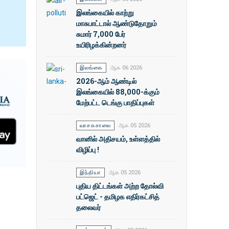
இலங்கையில் காற்று
மாசுபாட்டால் ஆண்டுதோறும்
சுமார் 7,000 பேர்
உயிரிழக்கின்றனர்
இலங்கை
ஆக 06 2026
2026-ஆம் ஆண்டில்
இலங்கையில் 88,000-க்கும்
மேற்பட்ட டெங்கு பாதிப்புகள்
வாசகசாலை
ஆக 05 2026
வானில் அதிசயம், உள்ளத்தில்
விழிப்பு !
இந்தியா
ஆக 05 2026
புதிய திட்டங்கள் அற்ற தோல்வி
பட்ஜெட் - தமிழக எதிர்கட்சித்
தலைவர்