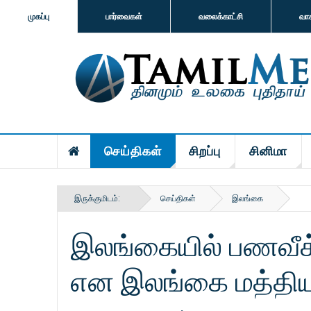
முகப்பு
பார்வைகள்
வலைக்காட்சி
வா
செய்திகள்
சிறப்பு
சினிமா
இருக்குமிடம்:
செய்திகள்
இலங்கை
இலங்கையில் பணவீக்
என இலங்கை மத்திய 