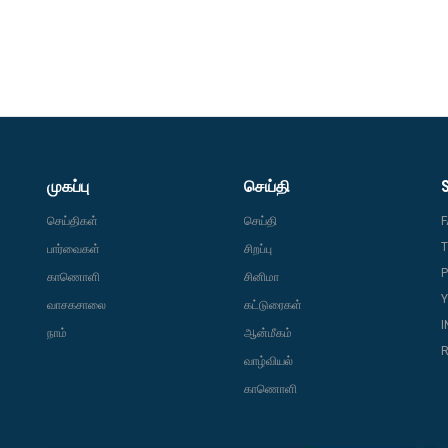
முகப்பு
செய்தி
செய்திகள்
செய்தி
T
பார்வைகள்
சிறப்பு
P
காணொளி
சினிமா
வாசகசாலை
கட்டுரைகள்
நாம்
ஆன்மீகம்
R
வாழ்வியல்
காணொளி