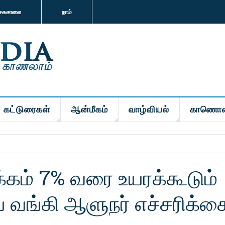
சகசாலை
நாம்
கட்டுரைகள்
ஆன்மீகம்
வாழ்வியல்
காணொள
கம் 7% வரை உயரக்கூடும்
வங்கி ஆளுநர் எச்சரிக்க