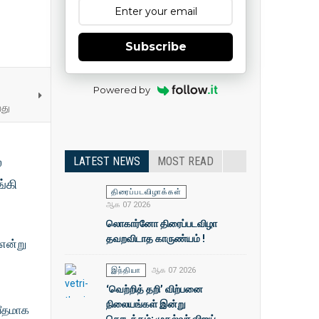
Subscribe
Powered by
றது
்
LATEST NEWS
MOST READ
்கி
திரைப்படவிழாக்கள்
ஆக 07 2026
லொகார்னோ திரைப்படவிழா
தவறவிடாத காருண்யம் !
 என்று
இந்தியா
ஆக 07 2026
‘வெற்றித் தறி’ விற்பனை
நிலையங்கள் இன்று
வீதமாக
தொடக்கம்: முதல்வா் விஜய்