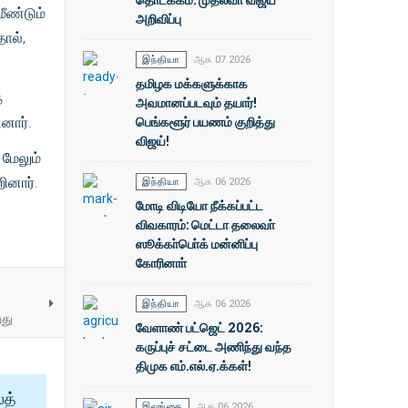
ீண்டும்
அறிவிப்பு
ால்,
இந்தியா
ஆக 07 2026
தமிழக மக்களுக்காக
்
அவமானப்படவும் தயார்!
பெங்களூர் பயணம் குறித்து
னார்.
விஜய்!
 மேலும்
ினார்.
இந்தியா
ஆக 06 2026
மோடி விடியோ நீக்கப்பட்ட
விவகாரம்: மெட்டா தலைவா்
ஸூக்கா்பொ்க் மன்னிப்பு
கோரினாா்
இந்தியா
ஆக 06 2026
றது
வேளாண் பட்ஜெட் 2026:
கருப்புச் சட்டை அணிந்து வந்த
திமுக எம்.எல்.ஏ.க்கள்!
ைத்
இலங்கை
ஆக 06 2026