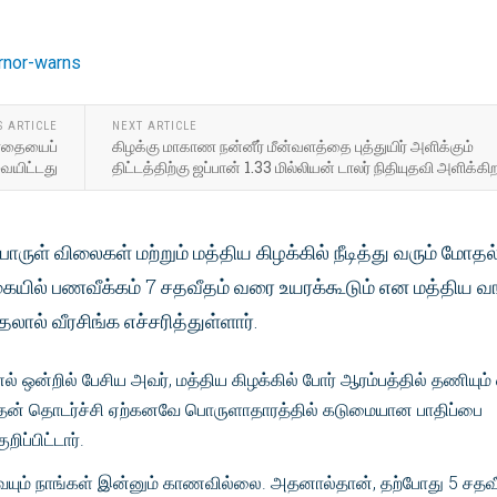
S ARTICLE
NEXT ARTICLE
 பாதையைப்
கிழக்கு மாகாண நன்னீர் மீன்வளத்தை புத்துயிர் அளிக்கும்
வையிட்டது
திட்டத்திற்கு ஜப்பான் 1.33 மில்லியன் டாலர் நிதியுதவி அளிக்கி
பொருள் விலைகள் மற்றும் மத்திய கிழக்கில் நீடித்து வரும் மோதல
ல் பணவீக்கம் 7 ​​சதவீதம் வரை உயரக்கூடும் என மத்திய வங
தலால் வீரசிங்க எச்சரித்துள்ளார்.
 ஒன்றில் பேசிய அவர், மத்திய கிழக்கில் போர் ஆரம்பத்தில் தணியும்
், அதன் தொடர்ச்சி ஏற்கனவே பொருளாதாரத்தில் கடுமையான பாதிப்பை
றிப்பிட்டார்.
ைவையும் நாங்கள் இன்னும் காணவில்லை. அதனால்தான், தற்போது 5 சத