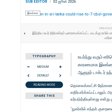
SUB EDITOR
02 ஜூன் 2026
இலங்கை
PREVIOU
இந்திய உயர் நீதிமன்றம் புனரமைக்கப்பட்ட வடக்கு ரயில்
பார்
உயர்ந்து வரும் எரி
TYPOGRAPHY
காரணமாக இலங்கையி
MEDIUM
ஆளுநர் டாக்டர் நந்
DEFAULT
READING MODE
தொலைக்காட்சி நேர்காணல்
எதிர்பார்க்கப்பட்டாலும
SHARE THIS
ஏற்படுத்தியுள்ளது என்று கு
"நுகர்வில் எந்தக் குற