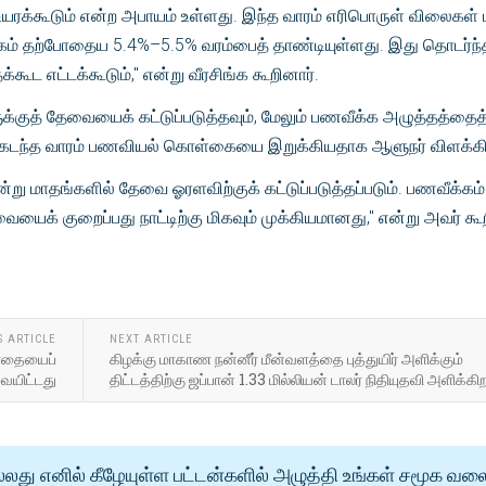
உயரக்கூடும் என்ற அபாயம் உள்ளது. இந்த வாரம் எரிபொருள் விலைகள் ம
்கம் தற்போதைய 5.4%–5.5% வரம்பைத் தாண்டியுள்ளது. இது தொடர்ந்த
்கூட எட்டக்கூடும்," என்று வீரசிங்க கூறினார்.
க்குத் தேவையைக் கட்டுப்படுத்தவும், மேலும் பணவீக்க அழுத்தத்தைத
கி கடந்த வாரம் பணவியல் கொள்கையை இறுக்கியதாக ஆளுநர் விளக்கி
்று மாதங்களில் தேவை ஓரளவிற்குக் கட்டுப்படுத்தப்படும். பணவீக்கம்
யைக் குறைப்பது நாட்டிற்கு மிகவும் முக்கியமானது," என்று அவர் கூற
S ARTICLE
NEXT ARTICLE
 பாதையைப்
கிழக்கு மாகாண நன்னீர் மீன்வளத்தை புத்துயிர் அளிக்கும்
வையிட்டது
திட்டத்திற்கு ஜப்பான் 1.33 மில்லியன் டாலர் நிதியுதவி அளிக்கி
்லது எனில் கீழேயுள்ள பட்டன்களில் அழுத்தி உங்கள் சமூக வல