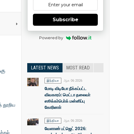
Subscribe
Powered by
LATEST NEWS
MOST READ
்கு
இந்தியா
ஆக 06 2026
மோடி விடியோ நீக்கப்பட்ட
விவகாரம்: மெட்டா தலைவா்
ஸூக்கா்பொ்க் மன்னிப்பு
் தூறிய
கோரினாா்
இந்தியா
ஆக 06 2026
வேளாண் பட்ஜெட் 2026:
ச்சல்