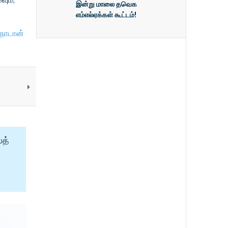
இன்று மாலை தவெக
எம்எல்ஏக்கள் கூட்டம்!
நாடான்
ைத்