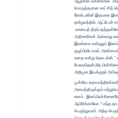
ஆழமான வசனங்கள். அவற்றை
பொருத்தமான காட்சித் தொ
ரோல்டனின் இதமான இசை, 
தமிழகத்தில், ஆட்டோச் ச
வாயைத் திறப்பதற்குள்ளே
அதிகாரிகள் அவ்வாறு க
இலங்கை என்றதும் இனப்பி
குழப்பிவிடாமல், அண்மைக
கதை என்று தொடங்கி, " எ
பேசுவதென்பதே பிரச்சினை
அறிமுக இயக்குநர் அபிஷன்
முக்கிய கதாபாத்திரங்களி
அமைந்திருக்கும் மற்றும
களம். இனப்பிரச்சினைய
ஆபிரிக்காவோ ? எந்த நாடாய
பெருந்துயரம். அந்த பெரு
தொடங்குவதென்பது பெருஞ