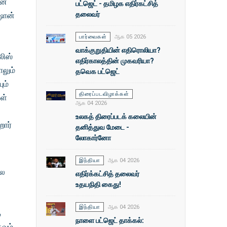
ன்
பட்ஜெட் - தமிழக எதிர்கட்சித்
தலைவர்
ஷான்
பார்வைகள்
ஆக 05 2026
வாக்குறுதியின் எதிரொலியா?
லிஸ்
எதிர்காலத்தின் முகவரியா?
லும்
தவெக பட்ஜெட்
ும்
திரைப்படவிழாக்கள்
ள்
ஆக 04 2026
உலகத் திரைப்படக் கலையின்
றார்
தனித்துவ மேடை -
லோகார்னோ
இந்தியா
ஆக 04 2026
்ல
எதிர்க்கட்சித் தலைவர்
உதயநிதி கைது!
ு
இந்தியா
ஆக 04 2026
்
நாளை பட்ஜெட் தாக்கல்:
ும்,