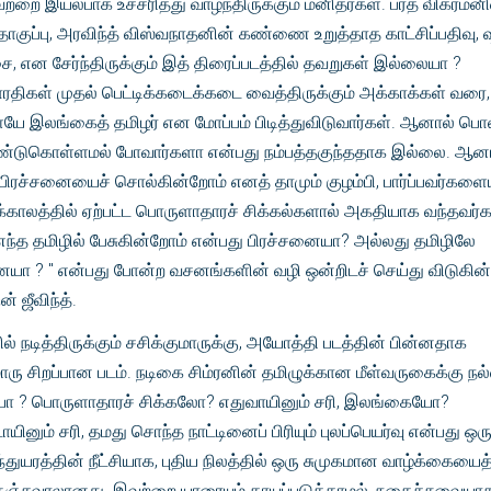
 இயல்பாக உச்சரித்து வாழ்ந்திருக்கும் மனிதர்கள். பரத் விக்ரமனி
குப்பு, அரவிந்த் விஸ்வநாதனின் கண்ணை உறுத்தாத காட்சிப்பதிவு, 
என சேர்ந்திருக்கும் இத் திரைப்படத்தில் தவறுகள் இல்லையா ?
ாரதிகள் முதல் பெட்டிக்கடைக்கடை வைத்திருக்கும் அக்காக்கள் வரை,
யே இலங்கைத் தமிழர் என மோப்பம் பிடித்துவிடுவார்கள். ஆனால் பொ
ண்டுகொள்ளமல் போவார்களா என்பது நம்பத்தகுந்ததாக இல்லை. ஆனா
ரச்சனையைச் சொல்கின்றோம் எனத் தாமும் குழம்பி, பார்ப்பவர்களைய
்காலத்தில் ஏற்பட்ட பொருளாதாரச் சிக்கல்களால் அகதியாக வந்தவர்க
ந்த தமிழில் பேசுகின்றோம் என்பது பிரச்சனையா? அல்லது தமிழிலே
யா ? " என்பது போன்ற வசனங்களின் வழி ஒன்றிடச் செய்து விடுகின்
 ஜீவிந்த்.
ல் நடித்திருக்கும் சசிக்குமாருக்கு, அயோத்தி படத்தின் பின்னதாக
ொரு சிறப்பான படம். நடிகை சிம்ரனின் தமிழுக்கான மீள்வருகைக்கு நல
ோ ? பொருளாதாரச் சிக்கலோ? எதுவாயினும் சரி, இலங்கையோ?
ினும் சரி, தமது சொந்த நாட்டினைப் பிரியும் புலப்பெயர்வு என்பது ஒர
ந்துயரத்தின் நீட்சியாக, புதிய நிலத்தில் ஒரு சுமுகமான வாழ்க்கையைத
்சவாலானது. இவற்றை யாரையும் காயப்படுத்தாமல், நகைச்சுவையாகவ