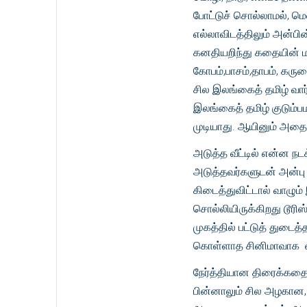
போட்டுச் சொல்லாமல், மெ
எல்லாவிடத்திலும் அன்பின
கனதியறிந்து கதையின் மாந
கோபம்,பாசம்,தாபம், கரு
சில இலங்கைத் தமிழ் வார
இலங்கைத் தமிழ் குடும்ப
முடியாது. ஆயினும் அதை
அடுத்த வீட்டில் என்ன நடக
அடுத்தவர்களுடன் அன்பு 
கிடைத்துவிட்டால் வாழு
சொல்லியிருக்கிறது டூரிஸ
முகத்தில் பட்டுத் துடைத்
கொள்ளாத சினிமாவாக வந
நேர்த்தியான திரைக்கதை ,
பின்னாலும் சில அழகான