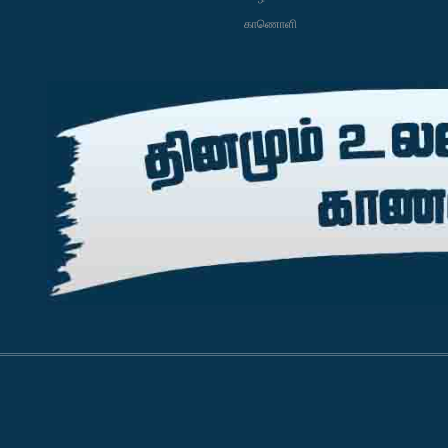
காணொளி