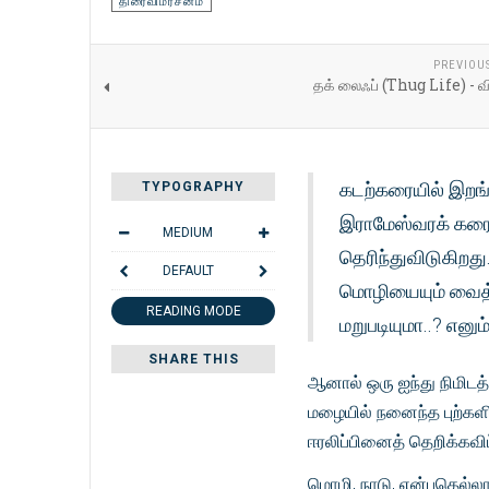
திரைவிமர்சனம்
PREVIOU
தக் லைஃப் (Thug Life) - வ
கடற்கரையில் இறங்க
TYPOGRAPHY
இராமேஸ்வரக் கரை
MEDIUM
தெரிந்துவிடுகிறது
DEFAULT
மொழியையும் வைத்து
READING MODE
மறுபடியுமா..? எனு
SHARE THIS
ஆனால் ஒரு ஐந்து நிமிடத
மழையில் நனைந்த புற்களி
ஈரலிப்பினைத் தெறிக்கவி
மொழி, நாடு, என்பதெல்லாம