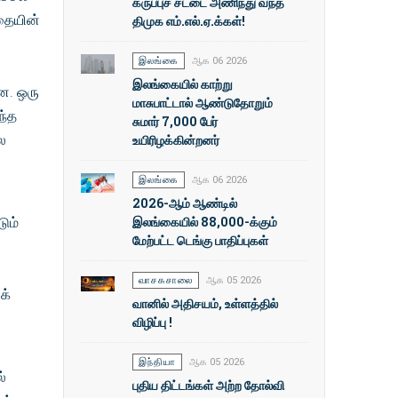
கருப்புச் சட்டை அணிந்து வந்த
கதையின்
திமுக எம்.எல்.ஏ.க்கள்!
இலங்கை
ஆக 06 2026
இலங்கையில் காற்று
ன. ஒரு
மாசுபாட்டால் ஆண்டுதோறும்
ந்த
சுமார் 7,000 பேர்
ல
உயிரிழக்கின்றனர்
இலங்கை
ஆக 06 2026
2026-ஆம் ஆண்டில்
இலங்கையில் 88,000-க்கும்
ும்
மேற்பட்ட டெங்கு பாதிப்புகள்
வாசகசாலை
ஆக 05 2026
க்
வானில் அதிசயம், உள்ளத்தில்
விழிப்பு !
இந்தியா
ஆக 05 2026
்
புதிய திட்டங்கள் அற்ற தோல்வி