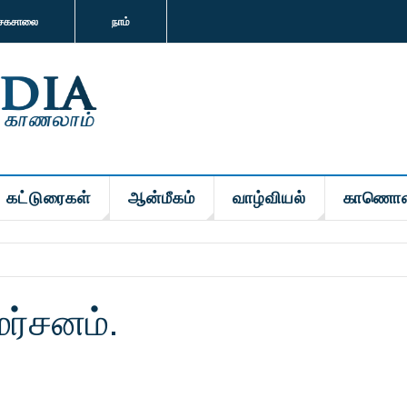
சகசாலை
நாம்
கட்டுரைகள்
ஆன்மீகம்
வாழ்வியல்
காணொள
மர்சனம்.