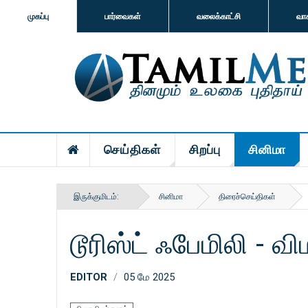
முகப்பு
பார்வைகள்
வலைக்காட்சி
வா
செய்திகள்
சிறப்பு
சினிமா
இருக்குமிடம்:
சினிமா
திரைச்செய்திகள்
டூரிஸ்ட் ஃபேமிலி - வி
EDITOR
05 மே 2025