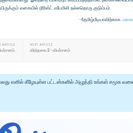
ிருக்கும் வகையில் டூரிஸ்ட் ஃபேமிலி நல்லதொரு குடும்பம்.
-4தமிழ்மீடியாவிற்காக:
மலை
S ARTICLE
NEXT ARTICLE
ிமர்சனம்.
விடுதலை 2 - விமர்சனம்
்லது எனில் கீழேயுள்ள பட்டன்களில் அழுத்தி உங்கள் சமூக வல