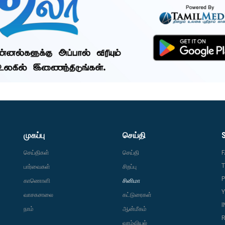
முகப்பு
செய்தி
செய்திகள்
செய்தி
T
பார்வைகள்
சிறப்பு
P
காணொளி
சினிமா
வாசகசாலை
கட்டுரைகள்
நாம்
ஆன்மீகம்
R
வாழ்வியல்