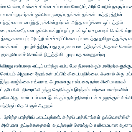
ல்ல மெல்ல, சின்னச் சின்ன சம்பவங்களோடும், சிரிப்போடும் நகரும் 
் வாசம்.நடிகர்கள் ஒவ்வொருவரும், தங்கள் தங்கள் பாத்திரத்தின்
்தர்களாக வாழ்ந்திருக்கின்றார்கள். அந்த வாழ்க்கை ஒட்டத்தில்
ணை, கண்ணீர், என ஒவ்வொன்றும் நம்முடன் ஒட்டி உறவாடிச் செல்கின்ற
்த்தைகளையும், அவற்றின் உச்சரிப்பினையும் வைத்து தமிழகத்துக்கு வ
மாகக் காட்ட முயற்சித்திருப்பது முழுமையடைந்திருக்கிறதெனச் சொல்
 குறையெனச் சொல்லி நிறுத்திவிடமுடியாத கதைநகர்வு.
்கிறது என்பதை எட்டிப் பார்த்து வம்பு பேச நினைக்கும் மனிதர்களுக்கு,
செய்யும் அழகான நேரங்கள் மட்டும் கிடைப்பதில்லை. ஆனால் அது மட்ட
ம் இந்த வாழ்க்கை எவ்வளவு அழகானது என்பதை நல்ல சினிமாவாகச்
்ட் ஃபேமிலி. திரையிலிருந்து தெறிக்கும் இரத்தம் பார்வையாளர்களின்
தாலே அது மாஸ் படம் என இயங்கும் தமிழ்திரைப்படச் சுழலுக்குள் சிக்கி
்திருப்பதே பெரும் ஆறுதல்.
 தேர்ந்த பாத்திரப் படைப்புக்கள், அந்தப் பாத்திரங்கள் ஒவ்வொன்றின்
, அன்பான குட்டிக்கதைகள், அவற்றைச் சொல்லும் எளிமையான ஆனால