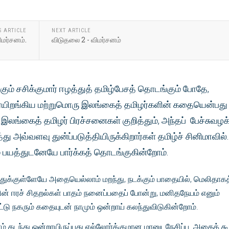
S ARTICLE
NEXT ARTICLE
ிமர்சனம்.
விடுதலை 2 - விமர்சனம்
ும் சசிக்குமார் ஈழத்துத் தமிழ்பேசத் தொடங்கும் போதே,
யிறங்கிய மற்றுமொரு இலங்கைத் தமிழர்களின் கதையென்பது
.இலங்கைத் தமிழர் பிரச்சனைகள் குறித்தும், அந்தப் பேச்சுவழக
 அவ்வளவு துன்ப்படுத்தியிருக்கிறார்கள் தமிழ்ச் சினிமாவில்.
ம் பயத்துடனேயே பார்க்கத் தொடங்குகின்றோம்.
்துக்குள்ளேயே அதையெல்லாம் மறந்து, நடக்கும் பாதையில், மெலிதாகத
ன் ஈரச் சிதறல்கள் பாதம் நனைப்பதைப் போன்று, மனிதநேயம் எனும்
ட்டு நகரும் கதையுடன் நாமும் ஒன்றாய் கலந்துவிடுகின்றோம்.
் கடந்து ஒன்றாயிருப்பது எல்லோர்க்குமான மானுடநேசிப்பு. அதைக் கூ