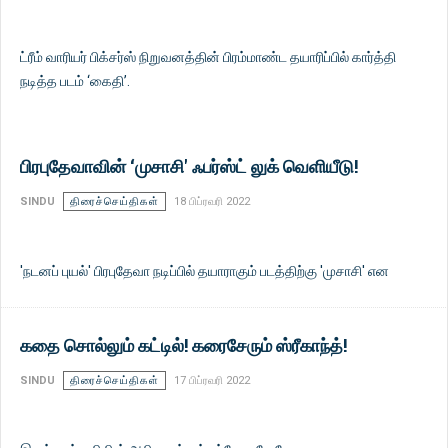
ட்ரீம் வாரியர் பிக்சர்ஸ் நிறுவனத்தின் பிரம்மாண்ட தயாரிப்பில் கார்த்தி
நடித்த படம் ‘கைதி’.
பிரபுதேவாவின் ‘முசாசி' ஃபர்ஸ்ட் லுக் வெளியீடு!
SINDU
திரைச்செய்திகள்
18 பிப்ரவரி 2022
'நடனப் புயல்' பிரபுதேவா நடிப்பில் தயாராகும் படத்திற்கு 'முசாசி' என
கதை சொல்லும் கட்டில்! கரைசேரும் ஸ்ரீகாந்த்!
SINDU
திரைச்செய்திகள்
17 பிப்ரவரி 2022