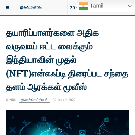
Tamil
இருக்குமிடம்:
சினிமா
திரைச்செய்திகள்
20
NEW ARTICLES
தயாரிப்பாளர்களை அதிக
வருவாய் ஈட்ட வைக்கும்
இந்தியாவின் முதல்
(NFT)என்எஃப்டி திரைப்பட சந்தை
தளம் ஆரக்கள் மூவீஸ்
SINDU
திரைச்செய்திகள்
20 பிப்ரவரி 2022