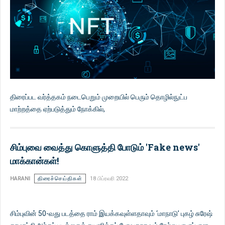
திரைப்பட வர்த்தகம் நடைபெறும் முறையில் பெரும் தொழில்நுட்ப
மாற்றத்தை ஏற்படுத்தும் நோக்கில்,
சிம்புவை வைத்து கொளுத்தி போடும் 'Fake news'
மாக்கான்கள்!
HARANI
திரைச்செய்திகள்
18 பிப்ரவரி 2022
சிம்புவின் 50-வது படத்தை ராம் இயக்கவுள்ளதாவும் ‘மாநாடு’ புகழ் சுரேஷ்