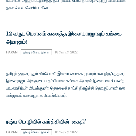
காமாட்சி அந்தப் படத்தைத் தயாரிக்கப் போவதாகவும் நேற்று பரபரப்பான
தகவல்கள் வெளியாகின.
12 வருட மௌனம் கலைத்த இளையராஜாவும் கங்கை
அமரனும்!
HARANI
திரைச்செய்திகள்
18 பிப்ரவரி 2022
தமிழர் ஒருவராலும் சிம்பொனி இசையமைக்க முடியும் என நிரூபித்தவர்
இளைராஜா. அவருடைய தம்பியான கங்கை அமரன் இசையமைப்பாளர்,
பாடலாசிரியர், இயக்குனர், தொலைக்காட்சி நிகழ்ச்சி தொகுப்பாளர் என
பன்முகக் கலைஞராக விளங்கியவர்.
ரஷ்ய மொழியில் கார்த்தியின் 'கைதி'
HARANI
திரைச்செய்திகள்
18 பிப்ரவரி 2022