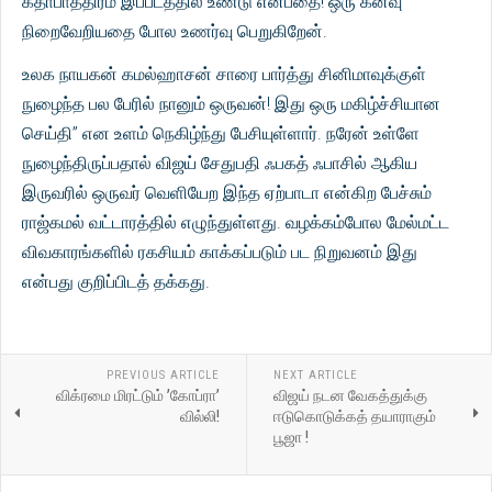
கதாபாத்திரம் இப்படத்தில் உண்டு என்பதை! ஒரு கனவு
நிறைவேறியதை போல உணர்வு பெறுகிறேன்.
உலக நாயகன் கமல்ஹாசன் சாரை பார்த்து சினிமாவுக்குள்
நுழைந்த பல பேரில் நானும் ஒருவன்! இது ஒரு மகிழ்ச்சியான
செய்தி” என உளம் நெகிழ்ந்து பேசியுள்ளார். நரேன் உள்ளே
நுழைந்திருப்பதால் விஜய் சேதுபதி ஃபகத் ஃபாசில் ஆகிய
இருவரில் ஒருவர் வெளியேற இந்த ஏற்பாடா என்கிற பேச்சும்
ராஜ்கமல் வட்டாரத்தில் எழுந்துள்ளது. வழக்கம்போல மேல்மட்ட
விவகாரங்களில் ரகசியம் காக்கப்படும் பட நிறுவனம் இது
என்பது குறிப்பிடத் தக்கது.
PREVIOUS ARTICLE
NEXT ARTICLE
விக்ரமை மிரட்டும் ’கோப்ரா’
விஜய் நடன வேகத்துக்கு
வில்லி!
ஈடுகொடுக்கத் தயாராகும்
பூஜா !