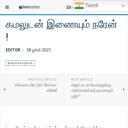
Tamil
இருக்குமிடம்:
சினிமா
20
NEW ARTICLES
கமலுடன் இணையும் நரேன்
!
EDITOR
28 ஜூன் 2021
திரைச்செய்திகள்
PREVIOUS ARTICLE
NEXT ARTICLE
விக்ரமை மிரட்டும் ’கோப்ரா’
விஜய் நடன வேகத்துக்கு
வில்லி!
ஈடுகொடுக்கத் தயாராகும்
பூஜா !