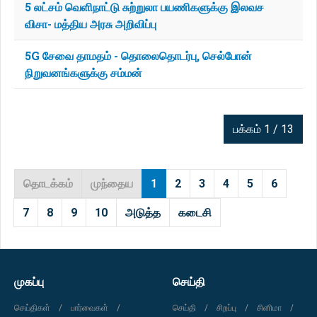
5 லட்சம் வெளிநாட்டு சுற்றுலா பயணிகளுக்கு இலவச
விசா- மத்திய அரசு அறிவிப்பு
5G சேவை தாமதம் - தொலைதொடர்பு, செல்போன்
நிறுவனங்களுக்கு சம்மன்
பக்கம் 1 / 13
தொடக்கம்
முந்தைய
1
2
3
4
5
6
7
8
9
10
அடுத்த
கடைசி
முகப்பு
செய்தி
செய்திகள்
பார்வைகள்
செய்தி
சிறப்பு
சினிமா