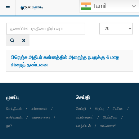
Tamil
இருக்குமிடம்:
TAGS
தலைப்பின்
#
பகுதியை
காட்டுக
நிரப்பவும்
பிரெஞ்சு அதிபர் கன்னத்தில் அறைந்த நபருக்கு 4 மாத
சிறைத் தண்டனை
முகப்பு
செய்தி
செய்திகள்
பார்வைகள்
செய்தி
சிறப்பு
சினிமா
காணொளி
வாசகசாலை
கட்டுரைகள்
ஆன்மீகம்
நாம்
வாழ்வியல்
காணொளி