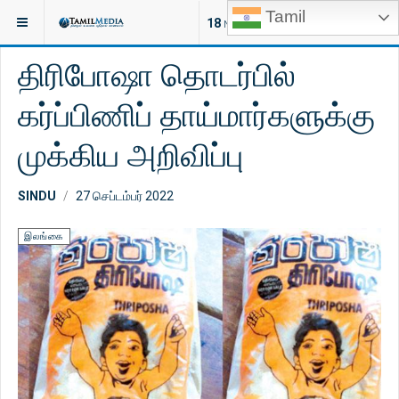
Tamil
இருக்குமிடம்:
ஐரோப்பா
18
NEW ARTICLES
திரிபோஷா தொடர்பில்
கர்ப்பிணிப் தாய்மார்களுக்கு
முக்கிய அறிவிப்பு
SINDU
27 செப்டம்பர் 2022
இலங்கை