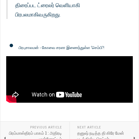
திரைப்பட ட்ரைலர் வெளியாகி
பிரபலமாகிவருகிறது.
பிரபுசாலமன் - கோவை சரளா இணைந்துள்ள ‘செம்பி’!
PREVIOUS ARTICLE
NEXT ARTICLE
பிரம்மாஸ்திரம் பாகம் 1 : அதிரடி
தனுஷ் நடித்த தி கிரே மேன்
முன்னோட்டம்
படத்தின் டிரெய்லர்