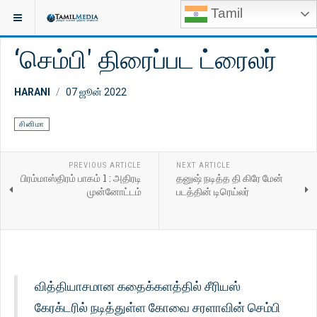
Tamil
இருக்குமிடம்:
காணொளி
சினிமா
‘செம்பி' திரைப்பட ட்ரைலர்
HARANI
07 ஜூன் 2022
சினிமா
PREVIOUS ARTICLE
NEXT ARTICLE
பிரம்மாஸ்திரம் பாகம் 1 : அதிரடி
தனுஷ் நடித்த தி கிரே மேன்
முன்னோட்டம்
படத்தின் டிரெய்லர்
வித்தியாசமான கதைக்களத்தில் சீரியஸ்
கேரக்டரில் நடித்துள்ள கோவை சரளாவின் செம்பி