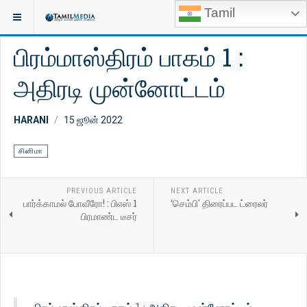
Tamil
இருக்குமிடம்:
காணொளி
சினிமா
பிரம்மாஸ்திரம் பாகம் 1 :
அதிரடி முன்னோட்டம்
HARANI
15 ஜூன் 2022
சினிமா
PREVIOUS ARTICLE
NEXT ARTICLE
பார்க்காமல் போவீரோ! : பிஎஸ் 1
‘செம்பி' திரைப்பட ட்ரைலர்
பிரமாண்ட டீசர்