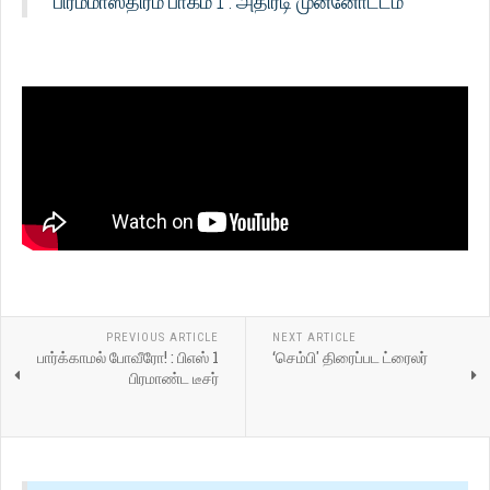
பிரம்மாஸ்திரம் பாகம் 1 : அதிரடி முன்னோட்டம்
PREVIOUS ARTICLE
NEXT ARTICLE
பார்க்காமல் போவீரோ! : பிஎஸ் 1
‘செம்பி' திரைப்பட ட்ரைலர்
பிரமாண்ட டீசர்