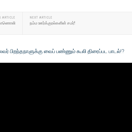
S ARTICLE
NEXT ARTICLE
ல் காணொலி
நம்ம ஊர்க்குரல்களின் சமர்!
வர் பிறந்தநாளுக்கு வைப் பண்ணும் கூலி திரைப்பட பாடல்!?