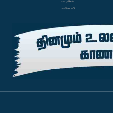
வாழ்வியல்
காணொளி