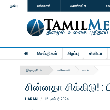
முகப்பு
பார்வைகள்
வலைக்காட்சி
வா
செய்திகள்
சிறப்பு
சினிமா
இருக்குமிடம்:
காணொளி
பாடல்
சின்னதா சிக்கிடு! : 
HARANI
12 டிசம்பர் 2024