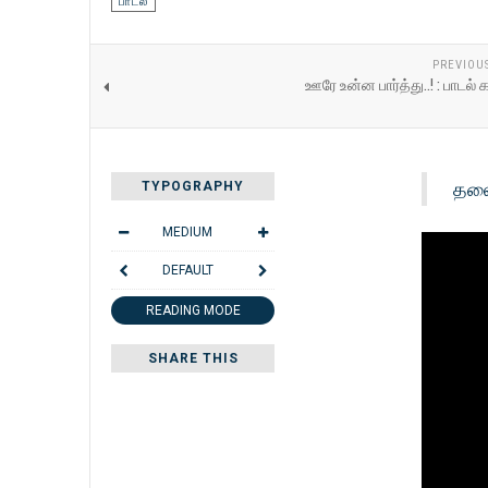
பாடல்
PREVIOU
ஊரே உன்ன பார்த்து..! : பாட
தலை
TYPOGRAPHY
MEDIUM
DEFAULT
READING MODE
SHARE THIS