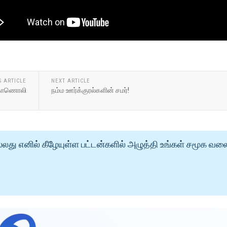
S ARTICLE
NEXT ARTICLE
ல் காணொலி
நம்ம ஊர்க்குரல்களின் சமர்!
்லது எனில் கீழேயுள்ள பட்டன்களில் அழுத்தி உங்கள் சமூக வல