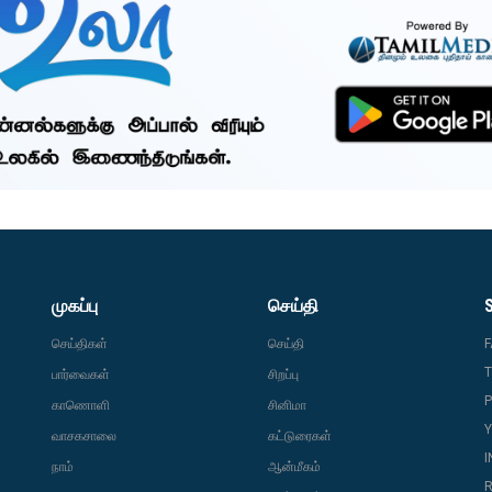
முகப்பு
செய்தி
செய்திகள்
செய்தி
T
பார்வைகள்
சிறப்பு
P
காணொளி
சினிமா
வாசகசாலை
கட்டுரைகள்
நாம்
ஆன்மீகம்
R