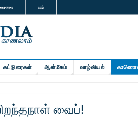
சகசாலை
நாம்
கட்டுரைகள்
ஆன்மீகம்
வாழ்வியல்
காணொள
பிறந்தநாள் வைப்!