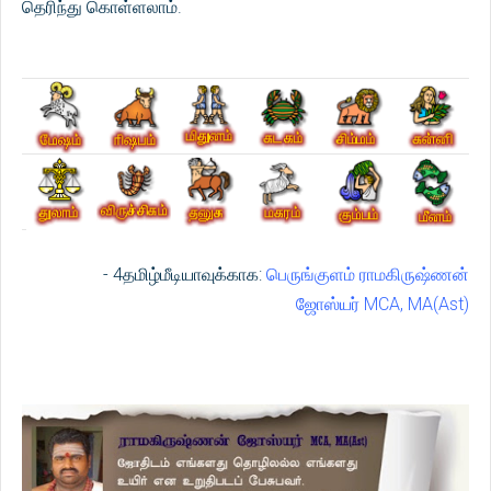
தெரிந்து கொள்ளலாம்.
- 4தமிழ்மீடியாவுக்காக:
பெருங்குளம் ராமகிருஷ்ணன்
ஜோஸ்யர் MCA, MA(Ast)