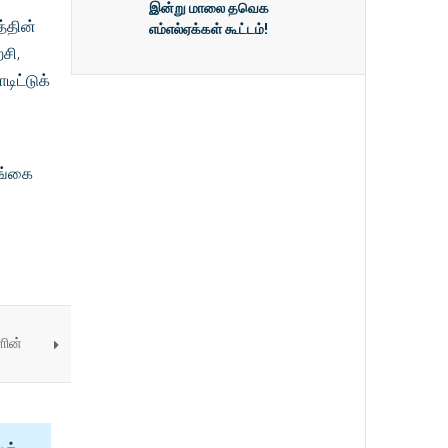
இன்று மாலை தவெக
த்தின்
எம்எல்ஏக்கள் கூட்டம்!
சி,
ிட்டுக்
லங்கை
ளின்