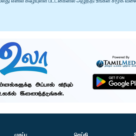
்லது எனில் கீழேயுள்ள பட்டன்களில் அழுத்தி உங்கள் சமூக வல
முகப்பு
செய்தி