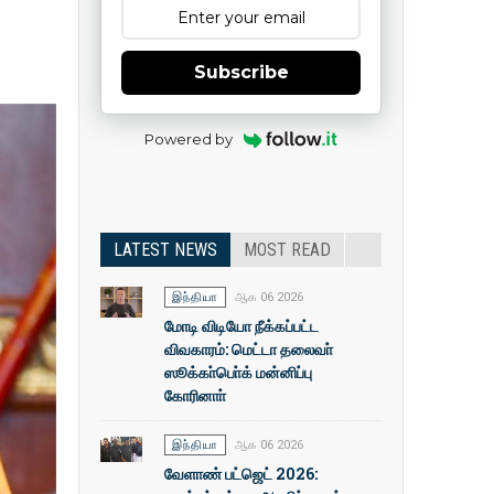
Subscribe
Powered by
LATEST NEWS
MOST READ
இந்தியா
ஆக 06 2026
மோடி விடியோ நீக்கப்பட்ட
விவகாரம்: மெட்டா தலைவா்
ஸூக்கா்பொ்க் மன்னிப்பு
கோரினாா்
இந்தியா
ஆக 06 2026
வேளாண் பட்ஜெட் 2026: