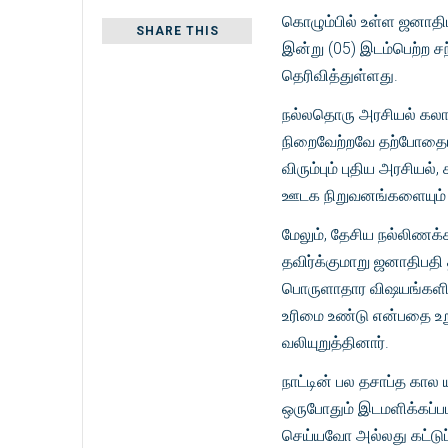
கொழும்பில் உள்ள ஜனாத
SHARE THIS
இன்று (05) இடம்பெற்ற ச
தெரிவித்துள்ளது.
நல்லதொரு அரசியல் கலாசார
நிறைவேற்றவே தற்போதைய அ
விரும்பும் புதிய அரசிய
ஊடக நிறுவனங்களையும் அ
மேலும், தேசிய நல்லிணக
தவிர்க்குமாறு ஜனாதிபத
பொருளாதார விஷயங்களில
உரிமை உண்டு என்பதை உற
வலியுறுத்தினார்.
நாட்டின் பல தசாப்த கால
ஒருபோதும் இடமளிக்கப்பட
செய்யவோ அல்லது கட்டுப்