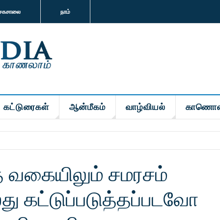
சகசாலை
நாம்
கட்டுரைகள்
ஆன்மீகம்
வாழ்வியல்
காணொள
த வகையிலும் சமரசம்
ு கட்டுப்படுத்தப்படவோ