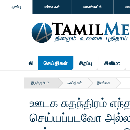
முகப்பு
பார்வைகள்
வலைக்காட்சி
வா
செய்திகள்
சிறப்பு
சினிமா
இருக்குமிடம்:
செய்திகள்
இலங்கை
ஊடக சுதந்திரம் எந்
செய்யப்படவோ அல்லத