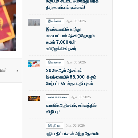
கருப்புச் சட்டை அணிந்து வந்த
திமுக எம்.எல்.ஏ.க்கள்!
இலங்கை
ஆக 06 2026
இலங்கையில் காற்று
மாசுபாட்டால் ஆண்டுதோறும்
சுமார் 7,000 பேர்
உயிரிழக்கின்றனர்
இலங்கை
ஆக 06 2026
ளின்
2026-ஆம் ஆண்டில்
இலங்கையில் 88,000-க்கும்
மேற்பட்ட டெங்கு பாதிப்புகள்
வாசகசாலை
ஆக 05 2026
வானில் அதிசயம், உள்ளத்தில்
விழிப்பு !
இந்தியா
ஆக 05 2026
புதிய திட்டங்கள் அற்ற தோல்வி