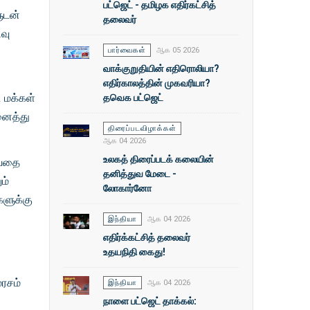
பட்ஜெட் - தமிழக எதிர்கட்சித்
ுடன்
தலைவர்
வு
பார்வைகள்
ஆக 05 2026
வாக்குறுதியின் எதிரொலியா?
எதிர்காலத்தின் முகவரியா?
தவெக பட்ஜெட்
 மக்கள்
னைத்து
திரைப்படவிழாக்கள்
ஆக 04 2026
உலகத் திரைப்படக் கலையின்
ுவதை
தனித்துவ மேடை -
ம்
லோகார்னோ
ளுக்கு
இந்தியா
ஆக 04 2026
எதிர்க்கட்சித் தலைவர்
உதயநிதி கைது!
மரசம்
இந்தியா
ஆக 04 2026
நாளை பட்ஜெட் தாக்கல்: