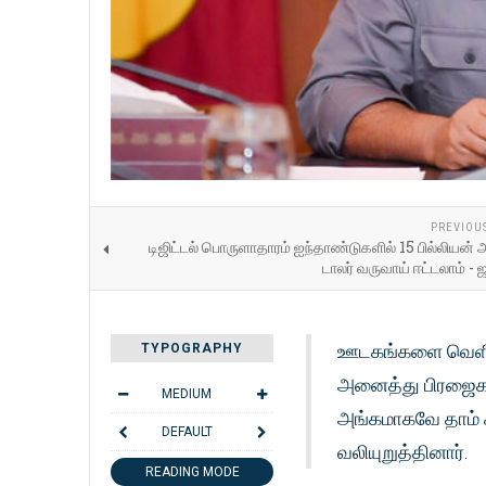
PREVIOU
டிஜிட்டல் பொருளாதாரம் ஐந்தாண்டுகளில் 15 பில்லியன்
டாலர் வருவாய் ஈட்டலாம் -
ஊடகங்களை வெளியா
TYPOGRAPHY
அனைத்து பிரஜைகள
MEDIUM
அங்கமாகவே தாம்
DEFAULT
வலியுறுத்தினார்.
READING MODE