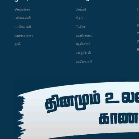
செய்திகள்
செய்தி
T
பார்வைகள்
சிறப்பு
P
காணொளி
சினிமா
வாசகசாலை
கட்டுரைகள்
நாம்
ஆன்மீகம்
R
வாழ்வியல்
காணொளி