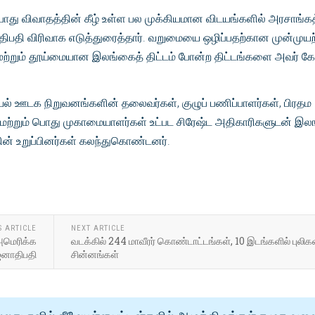
​​பொது விவாதத்தின் கீழ் உள்ள பல முக்கியமான விடயங்களில் அரசாங்க
ாதிபதி விரிவாக எடுத்துரைத்தார். வறுமையை ஒழிப்பதற்கான முன்முயற்
ற்றும் தூய்மையான இலங்கைத் திட்டம் போன்ற திட்டங்களை அவர் கோட
யல் ஊடக நிறுவனங்களின் தலைவர்கள், குழுப் பணிப்பாளர்கள், பிரதம
 மற்றும் பொது முகாமையாளர்கள் உட்பட சிரேஷ்ட அதிகாரிகளுடன் இ
தின் உறுப்பினர்கள் கலந்துகொண்டனர்.
S ARTICLE
NEXT ARTICLE
 அமெரிக்க
வடக்கில் 244 மாவீரர் கொண்டாட்டங்கள், 10 இடங்களில் புலிக
 ஜனாதிபதி
சின்னங்கள்