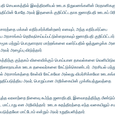
ிபதி செயலகத்தில் இலத்திரனியல் ஊடக நிறுவனங்களின் பிரதானிகள
ந்திப்பின் போதே அவர் இதனைக் குறிப்பிட்டதாக ஜனாதிபதி ஊடகப் பிரி
த்தை மக்கள் எதிர்பார்க்கின்றனர் எனவும், அந்த எதிர்பார்ப்பை
ரசாங்கம் தெரிவுசெய்யப்பட்டுள்ளதாகவும் ஜனாதிபதி குறிப்பிட்டார்.
ல், சமூக மற்றும் பொருளாதார மாற்றங்களை வளர்ப்பதில் ஒத்துழைக்க அ
வர் அழைப்பு விடுத்தார்.
்கத்திற்கு குந்தகம் விளைவிக்கும் பொய்யான தகவல்களை வெளியிட
ி திஸாநாயக்க ஊடக தலைவர்களை கேட்டுக்கொண்டார். அரசியல் மற்று
் அரசாங்கத்தை கேள்வி கேட்கவோ அல்லது விமர்சிக்கவோ ஊடகங்க
ுதிப்படுத்திய அவர், பொறுப்பான அறிக்கையின் முக்கியத்துவத்தை
 யுத்த வரலாற்றை நினைவு கூர்ந்த ஜனாதிபதி, இனவாதத்திற்கு மீண்டும்
 மாட்டாது என அறிவித்தார். ஊடக சுதந்திரத்தை எந்த வகையிலும் ச
படுத்தவோ மாட்டோம் என்றும் அவர் உறுதியளித்தார்.