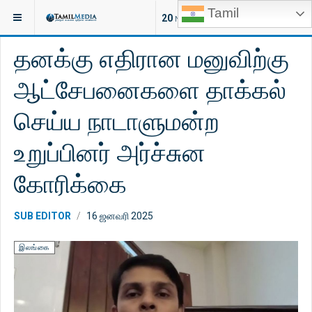
Tamil
இருக்குமிடம்:
செய்திகள்
இலங்கை
20
NEW ARTICLES
தனக்கு எதிரான மனுவிற்கு
ஆட்சேபனைகளை தாக்கல்
செய்ய நாடாளுமன்ற
உறுப்பினர் அர்ச்சுன
கோரிக்கை
SUB EDITOR
16 ஜனவரி 2025
இலங்கை