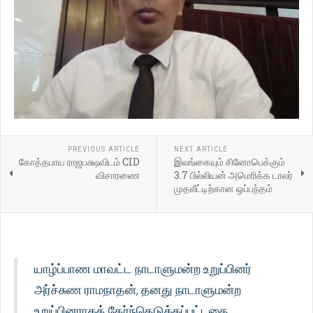
PREVIOUS ARTICLE
NEXT ARTICLE
கோத்தபாய ராஜபக்ஷவிடம் CID
இலங்கையும் சினோபெக்கும்
விசாரணை
3.7 பில்லியன் அமெரிக்க டாலர்
முதலீட்டிற்கான ஒப்பந்தம்
யாழ்ப்பாண மாவட்ட நாடாளுமன்ற உறுப்பினர்
அர்ச்சுண ராமநாதன், தனது நாடாளுமன்ற
உறுப்பினராகத் தேர்ந்தெடுக்கப்பட்டதை