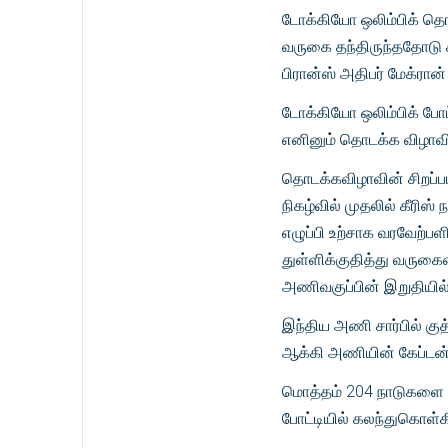
டோக்கியோ ஒலிம்பிக் தொட
வருகை தந்திருந்ததோடு 
பிரான்ஸ் அதிபர் மேக்ரான
டோக்கியோ ஒலிம்பிக் போட
எனினும் தொடக்க விழாவில
தொடக்கவிழாவின் சிறப்ப
நிகழ்வில் முதலில் கீரி
எழுப்பி உற்சாக வரவேற்ப
துள்ளிக்குதித்து வருகை
அணிவகுப்பின் இறுதியில்
இந்திய அணி சார்பில் க
ஆக்கி அணியின் கேப்டன் ம
மொத்தம் 204 நாடுகளை சே
போட்டியில் கலந்துகொள்