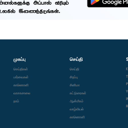
முகப்பு
செய்தி
செய்திகள்
செய்தி
T
பார்வைகள்
சிறப்பு
P
காணொளி
சினிமா
வாசகசாலை
கட்டுரைகள்
நாம்
ஆன்மீகம்
R
வாழ்வியல்
காணொளி