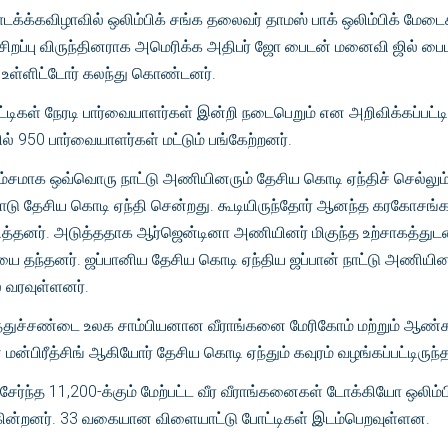
க்க்கவிழாவில் ஒலிம்பிக் சங்க தலைவர் தாமஸ் பாக் ஒலிம்பிக் மேடை
சிறப்பு விருந்தினராக அமெரிக்க அதிபர் ஜோ பைடன் மனைவி ஜில் பை
் உள்ளிட்டோர் கலந்து கொண்டனர்.
்டிகள் நேரடி பார்வையாளர்கள் இன்றி நடைபெறும் என அறிவிக்கப்பட்டி
் 950 பார்வையாளர்கள் மட்டும் பங்கேற்றனர்.
ம்சமாக ஒவ்வொரு நாட்டு அணியினரும் தேசிய கொடி ஏந்திச் செல்லும
ஸ் நாடு தேசிய கொடி ஏந்தி சென்றது. கூடியிருந்தோர் ஆனந்த கரகோசங
ளித்தனர். அடுத்ததாக ஆர்ஜென்டினா அணியினர் மிகுந்த உற்சாகத்துட
யை தந்தனர். ஜப்பானிய தேசிய கொடி ஏந்திய ஜப்பான் நாட்டு அணியின
 வரவுள்ளனர்.
ுத்துச்சண்டை உலக சாம்பியனான வீராங்கனை மேரிகோம் மற்றும் ஆண்
ன்பிரீத்சிங் ஆகியோர் தேசிய கொடி ஏந்தும் கவுரம் வழங்கப்பட்டிருந்த
ர்ந்த 11,200-க்கும் மேற்பட்ட வீர வீராங்கனைகள் டோக்கியோ ஒலிம்ப
கின்றனர். 33 வகையான விளையாட்டு போட்டிகள் இடம்பெறவுள்ளன.