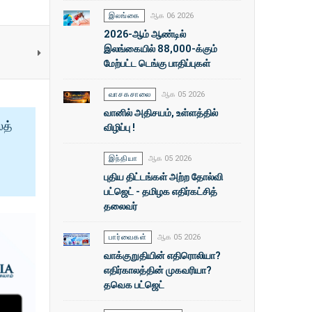
இலங்கை
ஆக 06 2026
2026-ஆம் ஆண்டில்
இலங்கையில் 88,000-க்கும்
மேற்பட்ட டெங்கு பாதிப்புகள்
வாசகசாலை
ஆக 05 2026
வானில் அதிசயம், உள்ளத்தில்
ைத்
விழிப்பு !
இந்தியா
ஆக 05 2026
புதிய திட்டங்கள் அற்ற தோல்வி
பட்ஜெட் - தமிழக எதிர்கட்சித்
தலைவர்
பார்வைகள்
ஆக 05 2026
வாக்குறுதியின் எதிரொலியா?
எதிர்காலத்தின் முகவரியா?
தவெக பட்ஜெட்