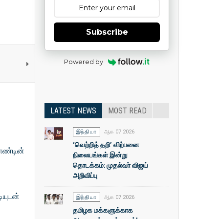
Subscribe
Powered by
LATEST NEWS
MOST READ
இந்தியா
ஆக 07 2026
‘வெற்றித் தறி’ விற்பனை
ாண்டின்
நிலையங்கள் இன்று
தொடக்கம்: முதல்வா் விஜய்
அறிவிப்பு
ியுடன்
இந்தியா
ஆக 07 2026
தமிழக மக்களுக்காக