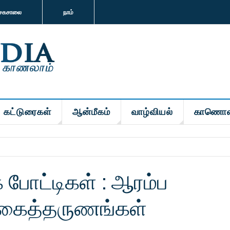
சகசாலை
நாம்
கட்டுரைகள்
ஆன்மீகம்
வாழ்வியல்
காணொள
 போட்டிகள் : ஆரம்ப
க்கைத்தருணங்கள்