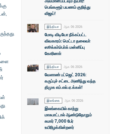
அவமானப்படவும் தயார்!
க்கு
பெங்களூர் பயணம் குறித்து
விஜய்!
டன்,
இந்தியா
ஆக 06 2026
ருந்தது.
மோடி விடியோ நீக்கப்பட்ட
விவகாரம்: மெட்டா தலைவா்
ஸூக்கா்பொ்க் மன்னிப்பு
்
கோரினாா்
்களை
இந்தியா
ஆக 06 2026
ன்
வேளாண் பட்ஜெட் 2026:
ர்
கருப்புச் சட்டை அணிந்து வந்த
திமுக எம்.எல்.ஏ.க்கள்!
கள்
இலங்கை
ஆக 06 2026
து.
இலங்கையில் காற்று
மாசுபாட்டால் ஆண்டுதோறும்
ிக்
சுமார் 7,000 பேர்
உயிரிழக்கின்றனர்