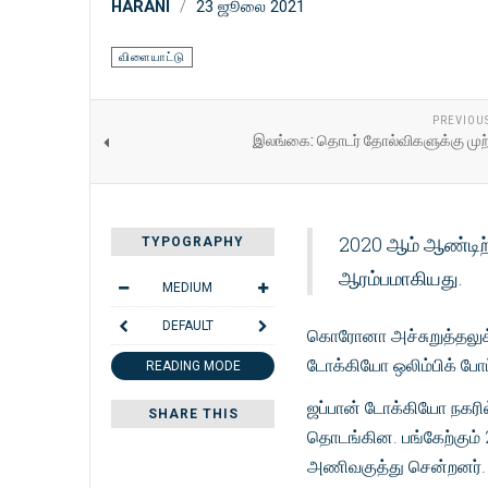
HARANI
23 ஜூலை 2021
விளையாட்டு
PREVIOU
இலங்கை: தொடர் தோல்விகளுக்கு முற்ற
2020 ஆம் ஆண்டிற்
TYPOGRAPHY
ஆரம்பமாகியது.
MEDIUM
DEFAULT
கொரோனா அச்சுறுத்தலுக்க
டோக்கியோ ஒலிம்பிக் போட
READING MODE
ஜப்பான் டோக்கியோ நகரில
SHARE THIS
தொடங்கின. பங்கேற்கும் 
அணிவகுத்து சென்றனர்.