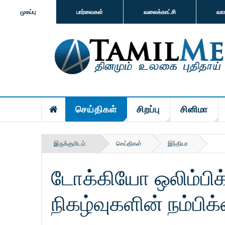
முகப்பு
பார்வைகள்
வலைக்காட்சி
வா
செய்திகள்
சிறப்பு
சினிமா
இருக்குமிடம்:
செய்திகள்
இந்தியா
டோக்கியோ ஒலிம்பிக்
நிகழ்வுகளின் நம்பி