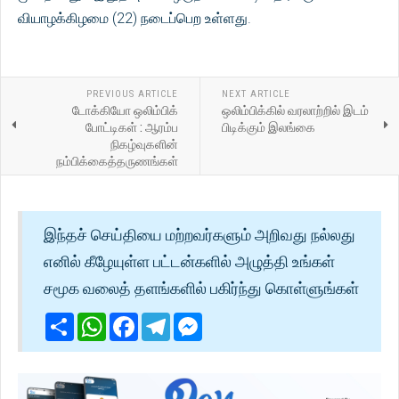
வியாழக்கிழமை (22) நடைப்பெற உள்ளது.
PREVIOUS ARTICLE
NEXT ARTICLE
டோக்கியோ ஒலிம்பிக்
ஒலிம்பிக்கில் வரலாற்றில் இடம்
போட்டிகள் : ஆரம்ப
பிடிக்கும் இலங்கை
நிகழ்வுகளின்
நம்பிக்கைத்தருணங்கள்
இந்தச் செய்தியை மற்றவர்களும் அறிவது நல்லது
எனில் கீழேயுள்ள பட்டன்களில் அழுத்தி உங்கள்
சமூக வலைத் தளங்களில் பகிர்ந்து கொள்ளுங்கள்
Share
WhatsApp
Facebook
Telegram
Messenger