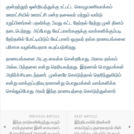
குன்றத்தூர் ஒன்றியத்துக்கு உட்பட்ட கொழுமணிவாக்கம்
ஊராட்சியில் ஊராட்சி மன்ற தலைவர் மற்றும் வார்டு
உறுப்பினர்கள் பதவிக்கு 2வது கட்ட தேர்தல் நேற்று முன் தினம்
நடைபெற்றது. அப்போது வேட்பாளர்களுக்கு வாக்களிக்கும்படி
தேர்தலில் போட்டியிடும் வேட்பாளர் ஒருவர் தங்க நாணயங்களை
பரிசாக வழங்கியதாக கூறப்படுகிறது.
நாணயங்களை அடகு வைக்க சென்றபோது, அவை தங்கம்
அல்ல, பித்தளை என்று தெரியவந்தது. இதனால் பொதுமக்கள்
அதிர்ச்சியடைந்தனர். முன்னரே கொடுத்தால் தெரிந்துவிடும்
என்று வாக்குப்பதிவு நாளான்று பொதுமக்கள் வாக்களிக்க
செல்லும்போது அவர் இந்த நாணயத்தை கொடுத்துள்ளார்.
PREVIOUS ARTICLE
NEXT ARTICLE
இந்த நாடுகளிலிருந்து வரும்
இந்தியாவில் நிலக்கரி
சரக்குகளை இனி கையாளப்
கையிருப்பு குறைவதால் மின்
போவதில்லை! அதானி குழுமம்
நெருக்கடி ஏற்படும் அபாயம்