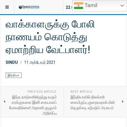
Tamil
இருக்குமிடம்:
செய்திகள்
இந்தியா
22
NEW ARTICLES
வாக்காளருக்கு போலி
நாணயம் கொடுத்து
ஏமாற்றிய வேட்பாளர்!
SINDU
11 அக்டோபர் 2021
இந்தியா
PREVIOUS ARTICLE
NEXT ARTICLE
இந்த நாடுகளிலிருந்து வரும்
இந்தியாவில் நிலக்கரி
சரக்குகளை இனி கையாளப்
கையிருப்பு குறைவதால் மின்
போவதில்லை! அதானி குழுமம்
நெருக்கடி ஏற்படும் அபாயம்
அறிவிப்பு