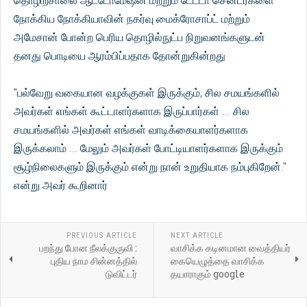
தொழிற்சாலை ஆட்டோமேஷன் மற்றும் டேட்டா சென்டர்களை
நோக்கிய நோக்கியாவின் நகர்வு மைக்ரோசாப்ட் மற்றும்
அமேசான் போன்ற பெரிய தொழில்நுட்ப நிறுவனங்களுடன்
தனது பொடியை ஆரம்பிப்பதாக தோன்றுகின்றது
"பல்வேறு வகையான வழக்குகள் இருக்கும், சில சமயங்களில்
அவர்கள் எங்கள் கூட்டாளர்களாக இருப்பார்கள் ... சில
சமயங்களில் அவர்கள் எங்கள் வாடிக்கையாளர்களாக
இருக்கலாம் ... மேலும் அவர்கள் போட்டியாளர்களாக இருக்கும்
சூழ்நிலைகளும் இருக்கும் என்று நான் உறுதியாக நம்புகிறேன்."
என்று அவர் கூறினார்
PREVIOUS ARTICLE
NEXT ARTICLE
பறந்து போன நீலக்குருவி :
வாசிக்க கடினமான வைத்தியர்
புதிய நாம சின்னத்தில்
கையெழுத்தை வாசிக்க
டுவிட்டர்
தயாராகும் google