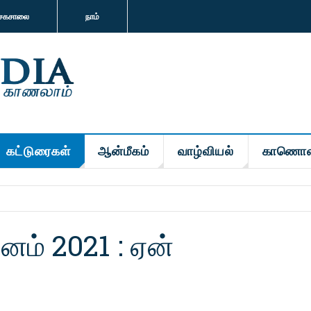
சகசாலை
நாம்
கட்டுரைகள்
ஆன்மீகம்
வாழ்வியல்
காணொள
னம் 2021 : ஏன்