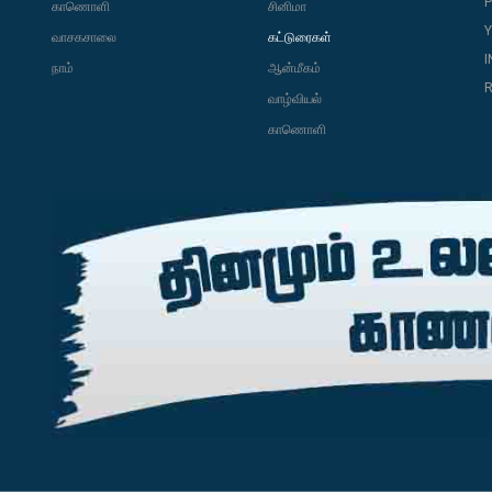
P
காணொளி
சினிமா
வாசகசாலை
கட்டுரைகள்
நாம்
ஆன்மீகம்
R
வாழ்வியல்
காணொளி