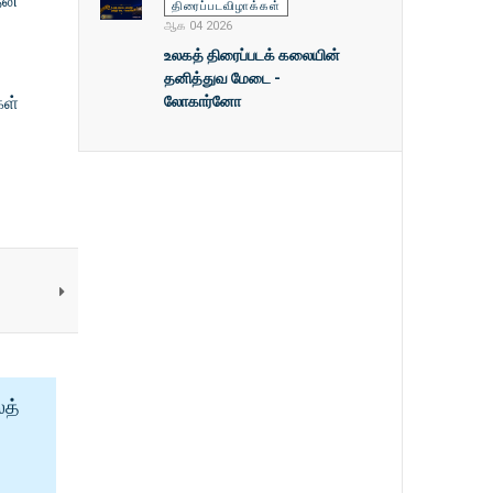
தன்
திரைப்படவிழாக்கள்
ஆக 04 2026
உலகத் திரைப்படக் கலையின்
தனித்துவ மேடை -
லோகார்னோ
கள்
ைத்