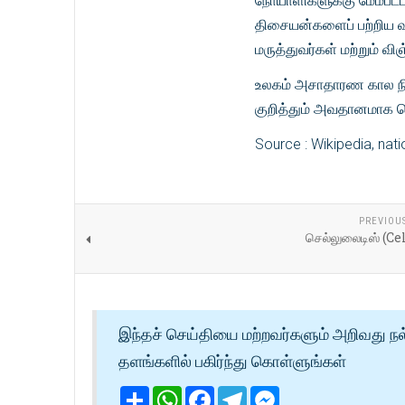
நோயாளிகளுக்கு மேம்பட்ட 
திசையன்களைப் பற்றிய வல
மருத்துவர்கள் மற்றும் 
உலகம் அசாதாரண கால நில
குறித்தும் அவதானமாக ச
Source : Wikipedia, nat
PREVIOU
செல்லுலைடிஸ் (Ce
இந்தச் செய்தியை மற்றவர்களும் அறிவது நல
தளங்களில் பகிர்ந்து கொள்ளுங்கள்
Share
WhatsApp
Facebook
Telegram
Messenger