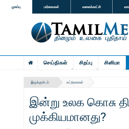
முகப்பு
பார்வைகள்
வலைக்காட்சி
வா
செய்திகள்
சிறப்பு
சினிமா
இருக்குமிடம்:
கட்டுரைகள்
இன்று உலக கொசு தி
முக்கியமானது?