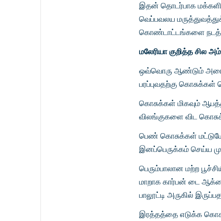
இதன் தொடர்பாக மக்களிடை
வெப்பவலய மருத்துவத்து
கொண்டாட்டங்களை நடத்த
மலேரியா குறித்த சில அம்
ஒவ்வொரு ஆண்டும் அரை
பரப்புவதற்கு கொசுக்கள் 
கொசுக்கள் மிகவும் ஆபத்
விலங்குகளை விட கொசுக்
பெண் கொசுக்கள் மட்டு
இனப்பெருக்கம் செய்ய மு
பெரும்பாலான மற்ற பூச்ச
மாறாக கார்பன் டை ஆக்ச
பாலூட்டி அருகில் இருப்
இரத்தத்தை எடுக்க கொசு