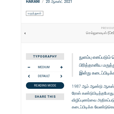
HARANI
20 ஆகஸ்ட் 2021
மருத்துவம்
PREVIOU
செல்லுலைடிஸ் (Ce
நுளம்பு எனப்படும்
TYPOGRAPHY
பிரித்தானிய மருத
MEDIUM
இன்று கடைப்பிடிக்
DEFAULT
READING MODE
1987 ஆம் ஆண்டு ஆகஸ்ட
ரோஸ் கண்டுபிடித்தபோது, அ
SHARE THIS
விழிப்புணர்வை அதிகப்
கடைப்பிடிக்க வேண்டுகொள