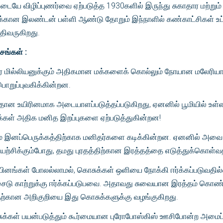
யே விழிப்புணர்வை ஏற்படுத்த 1930களில் இருந்து சுகாதார மற்றும்
க்கான இலண்டன் பள்ளி ஆண்டு தோறும் இந்நாளில் கண்காட்சிகள் உட்
ிவருகிறது.
சங்கள் :
 மில்லியனுக்கும் அதிகமான மக்களைக் கொல்லும் நோயான மலேரி
பொறுப்புவகிக்கின்றன.
தான உயிரினமாக அடையாளப்படுத்தப்படுகிறது, ஏனனில் பூமியில் உள்ள
கள் அதிக மனித இறப்புகளை ஏற்படுத்துகின்றன!
மே இனப்பெருக்கத்திற்காக மனிதர்களை கடிக்கின்றன. ஏனனில் அவை
யற்சிக்கும்போது, தமது புரதத்திற்கான இரத்தத்தை எடுத்துக்கொள்வ
ியினங்கள் போலல்லாமல், கொசுக்கள் ஒளியை நோக்கி ஈர்க்கப்படுவதி
ைடு காற்றுக்கு ஈர்க்கப்படுபவை. அதாவது சுவையான இரத்தம் கொண
பதற்கான அறிகுறியை இது கொசுக்களுக்கு வழங்குகிறது.
க்கள் பயன்படுத்தும் கூர்மையான புரோபோஸ்கிஸ் ஊசிபோன்ற அமைப்ப