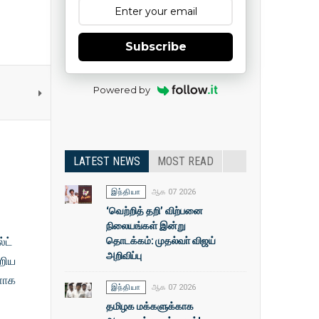
Subscribe
Powered by
LATEST NEWS
MOST READ
இந்தியா
ஆக 07 2026
‘வெற்றித் தறி’ விற்பனை
நிலையங்கள் இன்று
தொடக்கம்: முதல்வா் விஜய்
்ட்
அறிவிப்பு
்றிய
ளாக
இந்தியா
ஆக 07 2026
தமிழக மக்களுக்காக