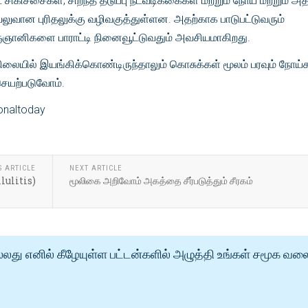
சிகிச்சைகள், சிறந்த தடுப்பு நடவடிக்கைகள் மற்றும் நோய் மற்றும் அ
ுவான புரிதலுக்கு வழிவகுத்துள்ளன. அதற்காக பாடுபட்டுவரும்
விஞ்ஞானிகளை பாராட்டி நினைவூட்டுவதும் அவசியமாகிறது.
ையில் இயங்கிக்கொண்டிருந்தாலும் கொசுக்கள் மூலம் பரவும் நோய்
ெயற்படுவோம்.
ionaltoday
S ARTICLE
NEXT ARTICLE
llulitis)
மூலிகை அறிவோம் அகத்தை சீர்படுத்தும் சீரகம்
்லது எனில் கீழேயுள்ள பட்டன்களில் அழுத்தி உங்கள் சமூக வல