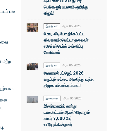
அவமானப்படவும் தயார்!
பெங்களூர் பயணம் குறித்து
படப் பல
விஜய்!
இந்தியா
ஆக 06 2026
மோடி விடியோ நீக்கப்பட்ட
விவகாரம்: மெட்டா தலைவா்
யாவை
ஸூக்கா்பொ்க் மன்னிப்பு
கோரினாா்
 மற்ற
இந்தியா
ஆக 06 2026
வேளாண் பட்ஜெட் 2026:
கருப்புச் சட்டை அணிந்து வந்த
திமுக எம்.எல்.ஏ.க்கள்!
தற்காக.
இலங்கை
ஆக 06 2026
ல்லை
இலங்கையில் காற்று
்ட
மாசுபாட்டால் ஆண்டுதோறும்
சுமார் 7,000 பேர்
உயிரிழக்கின்றனர்
ு;