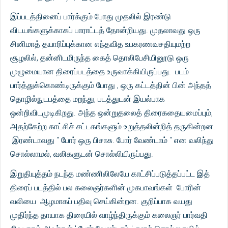
இப்படத்தினைப் பார்க்கும் போது முதலில் இரண்டு
விடயங்களுக்காகப் பாராட்டத் தோன்றியது. முதலாவது ஒரு
சினிமாத் தயாரிப்புக்கான எந்தவித உபகரணவசதியுமற்ற
சூழலில், தன்னிடமிருந்த கைத் தொலிபேசியினூடு ஒரு
முழுமையான திரைப்படத்தை உருவாக்கியிருப்பது. படம்
பார்த்துக்கொண்டிருக்கும் போது , ஒரு கட்டத்தின் பின் அந்தத்
தொழில்நுடபத்தை மறந்து, படத்துடன் இயல்பாக
ஒன்றிவிடமுடிகிறது. அந்த ஒன்றுதலைத் திரைகதையமைப்பும்,
அதற்கேற்ற காட்சிச் சட்டகங்களும் உறுத்தலின்றித் தருகின்றன.
இரண்டாவது " போர் ஒரு பிசாசு. போர் வேண்டாம் " என வலிந்து
சொல்லாமல், வலிகளுடன் சொல்லியிருப்பது.
இறுதியுத்தம் நடந்த மண்ணிலிலேயே காட்சிப்படுத்தப்பட்ட இத்
திரைப் படத்தில் பல கலைஞர்களின் முகபாவங்கள் போரின்
வலியை ஆழமாகப் பதிவு செய்கின்றன. குறிப்பாக வயது
முதிர்ந்த தாயாக திரையில் வாழ்ந்திருக்கும் கலைஞர் பார்வதி