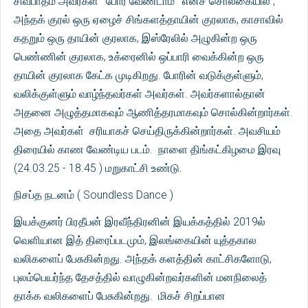
சிவபாதம் அவர்கள் ' போர் வேண்டாம் ' எனச் சொல்கையில் ,
அந்தக் குரல் ஒரு ஏழைச் சிங்களத்தாயின் குரலாக, காசாவில்
கதறும் ஒரு தாயின் குரலாக, இஸ்ரேலில் அழுகின்ற ஒரு
பெண்ணின் குரலாக, உக்ரைனில் ஒப்பாரி வைக்கின்ற ஒரு
தாயின் குரலாக கேட்க முடிகிறது. போரின் வடுக்குள்ளும்,
வலிக்குள்ளும் வாழ்ந்தவர்கள் அவர்கள். அவர்களால்தான்
அதனை அழுத்தமாகவும் ஆணித்தரமாகவும் சொல்கின்றார்கள்.
அதை அவர்கள் சரியாகச் செய்திருக்கின்றார்கள். அவசியம்
திரையில் காண வேண்டிய படம். நாளை திங்கட்கிழமை இரவு
(24.03.25 - 18.45 ) மறுகாட்சி உண்டு.
நிசப்த நடனம் ( Soundless Dance )
இயக்குனர் பிரதீபன் இரவீந்திரனின் இயக்கத்தில் 2019ல்
வெளியான இத் திரைப்படமும், இலங்கையின் யுத்தகால
வலிகளைப் பேசுகின்றது. அந்தக் களத்தின் காட்சிகளோடு,
புலம்பெயர்ந்த தேசத்தில் வாழுகின்றவர்களின் மனநிலைத்
தாக்க வலிகளைப் பேசுகின்றது. மிகச் சிறப்பான