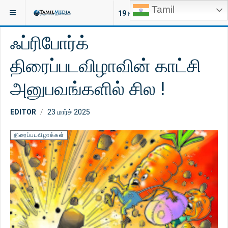
Tamil
இருக்குமிடம்:
சினிமா
திரைப்படவிழாக்கள்
19
NEW ARTICLES
ஃப்ரிபோர்க்
திரைப்படவிழாவின் காட்சி
அனுபவங்களில் சில !
EDITOR
23 மார்ச் 2025
திரைப்படவிழாக்கள்