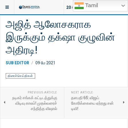
Tamil
இருக்குமிடம்:
சினிமா
திரைச்செய்திகள்
20
NEW ARTICLES
அஜித் ஆலோசகராக
இருக்கும் தக்‌ஷா குழுவின்
அதிரடி!
SUB EDITOR
09 மே 2021
திரைச்செய்திகள்
PREVIOUS ARTICLE
NEXT ARTICLE
நடிகர் சங்கக் கட்டிடத்துக்கு
தளபதி 65: விஜய்
விடிவு காலம்! முதல்வரைச்
கோரிக்கையை ஏற்றது சன்
சந்தித்த விஷால்
டிவி!