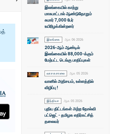
இலங்கையில் காற்று
மாசுபாட்டால் ஆண்டுதோறும்
சுமார் 7,000 பேர்
உயிரிழக்கின்றனர்
ைத்
இலங்கை
ஆக 06 2026
2026-ஆம் ஆண்டில்
இலங்கையில் 88,000-க்கும்
மேற்பட்ட டெங்கு பாதிப்புகள்
வாசகசாலை
ஆக 05 2026
வானில் அதிசயம், உள்ளத்தில்
விழிப்பு !
இந்தியா
ஆக 05 2026
புதிய திட்டங்கள் அற்ற தோல்வி
பட்ஜெட் - தமிழக எதிர்கட்சித்
தலைவர்