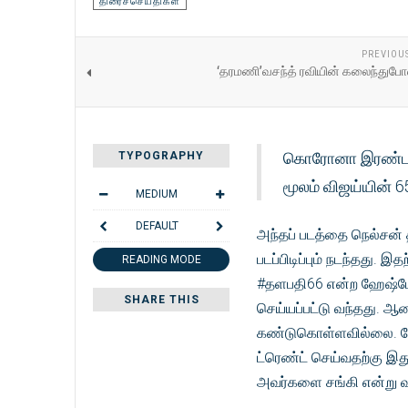
திரைச்செய்திகள்
PREVIOU
‘தரமணி’வசந்த் ரவியின் கலைந்துப
கொரோனா இரண்டாம் 
TYPOGRAPHY
மூலம் விஜய்யின் 65
MEDIUM
DEFAULT
அந்தப் படத்தை நெல்சன் தி
படப்பிடிப்பும் நடந்தது.
READING MODE
#தளபதி66 என்ற ஹேஷ்டேக்
SHARE THIS
செய்யப்பட்டு வந்தது. 
கண்டுகொள்ளவில்லை. மேல
ட்ரெண்ட் செய்வதற்கு இத
அவர்களை சங்கி என்று வற