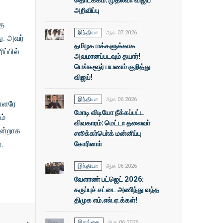
அறிவிப்பு
தை
இந்தியா
ஆக 07 2026
து. அவர்
தமிழக மக்களுக்காக
ப்பில்
அவமானப்படவும் தயார்!
பெங்களூர் பயணம் குறித்து
விஜய்!
இந்தியா
ஆக 06 2026
பாளரே
மோடி விடியோ நீக்கப்பட்ட
ம்
விவகாரம்: மெட்டா தலைவா்
ொன்றாக
ஸூக்கா்பொ்க் மன்னிப்பு
கோரினாா்
.
இந்தியா
ஆக 06 2026
வேளாண் பட்ஜெட் 2026:
கருப்புச் சட்டை அணிந்து வந்த
திமுக எம்.எல்.ஏ.க்கள்!
இலங்கை
ஆக 06 2026