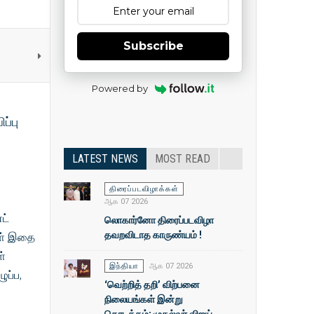
Subscribe
Powered by
ப்பு
LATEST NEWS
MOST READ
திரைப்படவிழாக்கள்
ஆக 07 2026
ட்
லொகார்னோ திரைப்படவிழா
தவறவிடாத காருண்யம் !
கள் இதை
ள்
இந்தியா
ஆக 07 2026
ுப்ப,
‘வெற்றித் தறி’ விற்பனை
நிலையங்கள் இன்று
தொடக்கம்: முதல்வா் விஜய்