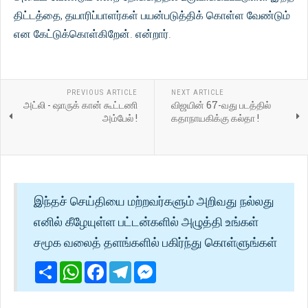
திட்டத்தை, தயாரிப்பாளர்கள் பயன்படுத்திக் கொள்ள வேண்டும்
என கேட்டுக்கொள்கிறேன். என்றார்.
PREVIOUS ARTICLE
NEXT ARTICLE
அட்லி - ஷாருக் கான் கூட்டணி
விஜயின் 67-வது படத்தில்
அம்பேல் !
கதாநாயகிக்கு கல்தா !
இந்தச் செய்தியை மற்றவர்களும் அறிவது நல்லது
எனில் கீழேயுள்ள பட்டன்களில் அழுத்தி உங்கள்
சமூக வலைத் தளங்களில் பகிர்ந்து கொள்ளுங்கள்
Share
WhatsApp
Facebook
Telegram
Messenger