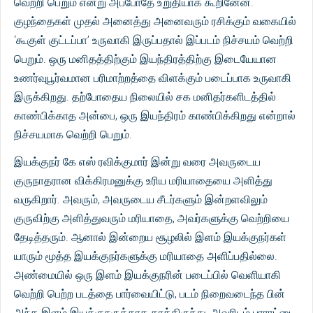
வெற்றி பெறும் என்று அப்போதே உறுதியாக கூறினேன்.
குழந்தைகள் முதல் அனைத்து அனைவரும் ரசிக்கும் வகையில்
‘கூகுள் குட்டப்பா’ உருவாகி இருப்பதால் இப்படம் நிச்சயம் வெற்றி
பெறும். ஒரு மனிதத்திற்கும் இயந்திரத்திற்கு இடையேயான
உணர்வுபூர்வமான பரிமாற்றத்தை விளக்கும் படைப்பாக உருவாகி
இருக்கிறது. தற்போதைய நிலையில் சக மனிதர்களிடத்தில்
காண்பிக்காத அன்பை, ஒரு இயந்திரம் காண்பிக்கிறது என்றால்
நிச்சயமாக வெற்றி பெறும்.
இயக்குநர் கே எஸ் ரவிக்குமார் இன்று வரை அவருடைய
குருநாதரான விக்கிரமனுக்கு உரிய மரியாதையை அளித்து
வருகிறார். அவரும், அவருடைய சீடர்களும் இன்றளவிலும்
குருவிற்கு அளித்துவரும் மரியாதை, அவர்களுக்கு வெற்றியை
தேடித்தரும். ஆனால் இன்றைய சூழலில் இளம் இயக்குநர்கள்
யாரும் மூத்த இயக்குநர்களுக்கு மரியாதை அளிப்பதில்லை.
அண்மையில் ஒரு இளம் இயக்குநரின் படைப்பில் வெளியாகி
வெற்றி பெற்ற படத்தை பார்வையிட்டு, படம் நிறைவடைந்த பின்
அந்த இளம் இயக்குநருக்காக காத்திருந்து, அவரிடம் பாராட்டை