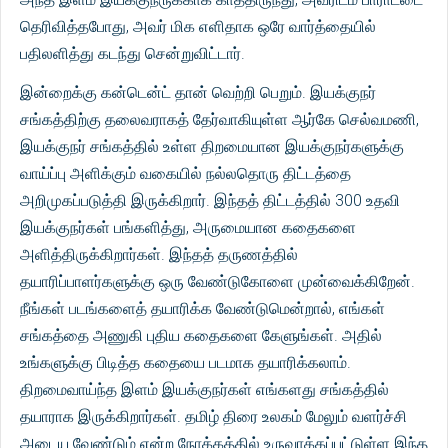
தெரிவித்தபோது, அவர் மிக எளிதாக ஒரே வார்த்தையில்
பதிலளித்து கடந்து சென்றுவிட்டார்.
இன்றைக்கு கன்டென்ட் தான் வெற்றி பெறும். இயக்குநர்
சங்கத்திற்கு தலைவராகத் தேர்வாகியுள்ள ஆர்கே செல்வமணி,
இயக்குநர் சங்கத்தில் உள்ள திறமையான இயக்குநர்களுக்கு
வாய்ப்பு அளிக்கும் வகையில் நல்லதொரு திட்டத்தை
அறிமுகப்படுத்தி இருக்கிறார். இந்தத் திட்டத்தில் 300 உதவி
இயக்குநர்கள் பங்களித்து, அருமையான கதைகளை
அளித்திருக்கிறார்கள். இந்தத் தருணத்தில்
தயாரிப்பாளர்களுக்கு ஒரு வேண்டுகோளை முன்வைக்கிறேன்.
நீங்கள் படங்களைத் தயாரிக்க வேண்டுமென்றால், எங்கள்
சங்கத்தை அணுகி புதிய கதைகளை கேளுங்கள். அதில்
உங்களுக்கு பிடித்த கதையை படமாக தயாரிக்கலாம்.
திறமைவாய்ந்த இளம் இயக்குநர்கள் எங்களது சங்கத்தில்
தயாராக இருக்கிறார்கள். தமிழ் திரை உலகம் மேலும் வளர்ச்சி
அடைய வேண்டும் என்ற நோக்கத்தில் உருவாக்கப்பட்டுள்ள இந்த