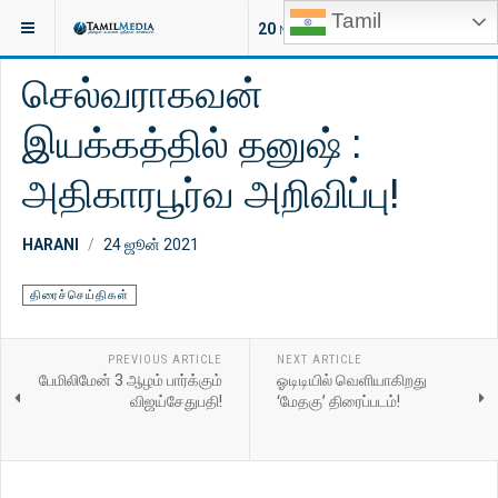
Tamil
இருக்குமிடம்:
சினிமா
திரைச்செய்திகள்
20
NEW ARTICLES
செல்வராகவன்
இயக்கத்தில் தனுஷ் :
அதிகாரபூர்வ அறிவிப்பு!
HARANI
24 ஜூன் 2021
திரைச்செய்திகள்
PREVIOUS ARTICLE
NEXT ARTICLE
பேமிலிமேன் 3 ஆழம் பார்க்கும்
ஓடிடியில் வெளியாகிறது
விஜய்சேதுபதி!
‘மேதகு’ திரைப்படம்!