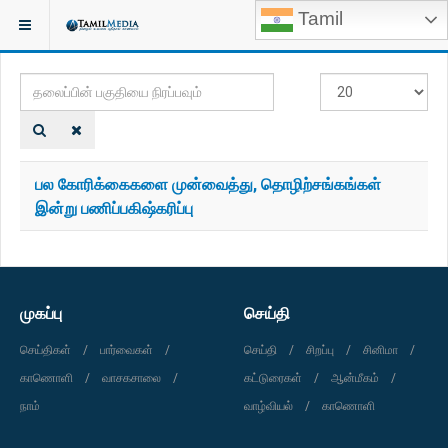
Tamil
இருக்குமிடம்:
TAGS
தலைப்பின்
#
பகுதியை
காட்டுக
நிரப்பவும்
பல கோரிக்கைகளை முன்வைத்து, தொழிற்சங்கங்கள்
இன்று பணிப்பகிஷ்கரிப்பு
முகப்பு
செய்தி
செய்திகள்
பார்வைகள்
செய்தி
சிறப்பு
சினிமா
காணொளி
வாசகசாலை
கட்டுரைகள்
ஆன்மீகம்
நாம்
வாழ்வியல்
காணொளி