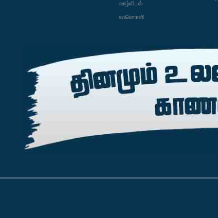
வாழ்வியல்
காணொளி