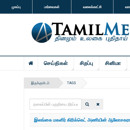
முகப்பு
பார்வைகள்
வலைக்காட்சி
வா
செய்திகள்
சிறப்பு
சினிமா
இருக்குமிடம்:
TAGS
தலைப்பின்
பகுதியை
நிரப்பவும்
இலங்கை மகளிர் கிரிக்கெட் அணியின் ஆலோசகராக