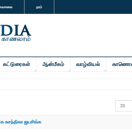
சகசாலை
நாம்
கட்டுரைகள்
ஆன்மீகம்
வாழ்வியல்
காணொ
#
காட்டுக
 சுசந்திகா ஜயசிங்க