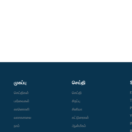
முகப்பு
செய்தி
செய்திகள்
செய்தி
T
பார்வைகள்
சிறப்பு
P
காணொளி
சினிமா
வாசகசாலை
கட்டுரைகள்
நாம்
ஆன்மீகம்
R