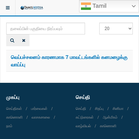
Tamil
இருக்குமிடம்:
TAGS
தலைப்பின்
#
பகுதியை
காட்டுக
நிரப்பவும்
வெப்பச்சலனம் காரணமாக 7 மாவட்டங்களில் கனமழைக்கு
வாய்ப்பு
முகப்பு
செய்தி
செய்திகள்
பார்வைகள்
செய்தி
சிறப்பு
சினிமா
காணொளி
வாசகசாலை
கட்டுரைகள்
ஆன்மீகம்
நாம்
வாழ்வியல்
காணொளி