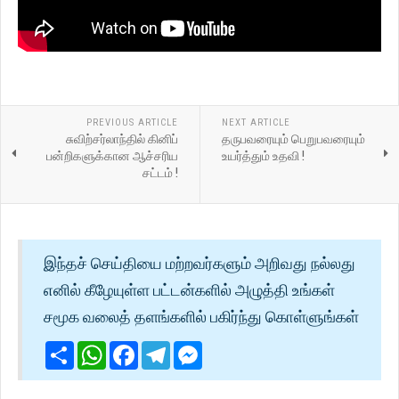
PREVIOUS ARTICLE
NEXT ARTICLE
சுவிற்சர்லாந்தில் கினிப்
தருபவரையும் பெறுபவரையும்
பன்றிகளுக்கான ஆச்சரிய
உயர்த்தும் உதவி !
சட்டம் !
இந்தச் செய்தியை மற்றவர்களும் அறிவது நல்லது
எனில் கீழேயுள்ள பட்டன்களில் அழுத்தி உங்கள்
சமூக வலைத் தளங்களில் பகிர்ந்து கொள்ளுங்கள்
Share
WhatsApp
Facebook
Telegram
Messenger