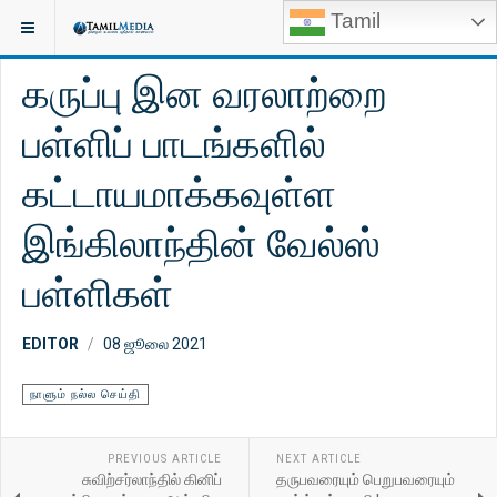
Tamil
இருக்குமிடம்:
காணொளி
நாளும் நல்ல செய்தி
கருப்பு இன வரலாற்றை
பள்ளிப் பாடங்களில்
கட்டாயமாக்கவுள்ள
இங்கிலாந்தின் வேல்ஸ்
பள்ளிகள்
EDITOR
08 ஜூலை 2021
நாளும் நல்ல செய்தி
PREVIOUS ARTICLE
NEXT ARTICLE
சுவிற்சர்லாந்தில் கினிப்
தருபவரையும் பெறுபவரையும்