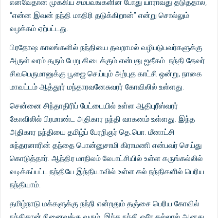
எனவேதான் முக்கிய சம்பவங்களின் போது யாராவது தடுத்தால்,
“என்ன இவன் நந்தி மாதிரி தடுக்கிறான்” என்று சொல்லும்
வழக்கம் ஏற்பட்டது.
பிரதோஷ காலங்களில் நந்தியை தவறாமல் வழிபடுபவர்களுக்கு
அருள் வரம் தரும் பேறு கிடைக்கும் என்பது ஐதீகம். நந்தி தேவர்
சிவபெருமானுக்கு பூஜை செய்யும் அற்புத காட்சி ஒன்று, நாகை
மாவட்டம் ஆத்தூர் மந்தாரவனேசுவரர் கோவிலில் உள்ளது.
சென்னை சிந்தாதிரிப் பேட்டையில் உள்ள ஆதிபுரீஸ்வரர்
கோவிலில் பிரமாண்ட அதிகார நந்தி வாகனம் உள்ளது. இந்த
அதிகார நந்தியை தமிழ்ப் பேரறிஞர் தெ.பொ. மீனாட்சி
சுந்தரனாரின் தந்தை பொன்னுசாமி கிராமணி என்பவர் செய்து
கொடுத்தார். ஆந்திர மாநிலம் லேபாட்சியில் உள்ள கருங்கல்லில்
வடிக்கப்பட்ட நந்தியே இந்தியாவில் உள்ள கல் நந்திகளில் பெரிய
நந்தியாம்.
தமிழ்நாடு மக்களுக்கு நந்நி என்றதும் தஞ்சை பெரிய கோவில்
நந்திதான் நினைவுக்கு வரும். இந்த நந்தி ஒரே கல்லால் ஆனது.