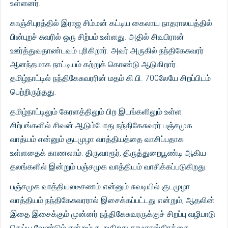
உள்ளனர்.
காஞ்சிபுரத்தில் இராஜ சிம்மன் கட்டிய கைலாய நாதராலயத்தில்
பின்புறச் சுவரில் ஒரு சிற்பம் உள்ளது. அதில் சிவபிரான்
ஊர்த்துவதாண்டவம் புரிகிறார். அவர் அருகில் நந்திகேசுவரர்
ஆனந்தமாக நாட்டியம் கற்றுக் கொண்டு ஆடுகிறார்.
தமிழ்நாட்டில் நந்திகேசுவரரின் மதம் கி.பி. 700லேயே சிறப்பிடம்
பெற்றிருந்தது.
தமிழ்நாட்டிலும் கேரளத்திலும் பிற இடங்களிலும் உள்ள
சிற்பங்களில் சிவன் ஆடும்போது நந்திகேசுவரர் பஞ்சமுக
வாத்யம் என்னும் குடமுழா வாத்தியத்தை வாசிப்பதாக
உள்ளதைக் காணலாம். திருவாரூர், திருத்துறைபூண்டி ஆகிய
தலங்களில் இன்றும் பஞ்சமுக வாத்தியம் வாசிக்கப்படுகிறது.
பஞ்சமுக வாத்தியலடீசணம் என்னும் சுவடியில் குடமுழா
வாத்தியம் நந்திகேசுவரரால் இசைக்கப்பட்டது என்றும், ஆதலின்
இதை இசைக்கும் முன்னர் நந்திகேசுவரருக்குச் சிறப்பு வழிபாடு
செய்ய வேண்டும் என்றும் கூறுகிறது.காமசாஸ்திரத்தை