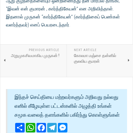
ஆறு குழந்தைகளையும் ஒன்றிணைத்து தன் மார்பில் தாங்கி,
“இவன் என் குமாரன் , கார்த்திகேயன்” என அறிவித்தாள்.
இதனால் முருகன் “கார்த்திகேயன்” (கார்த்திகைப் பெண்கள்
வளர்த்தவர்) எனப் பெயரடைந்தார்.
PREVIOUS ARTICLE
NEXT ARTICLE
அறுமுகசிவமாகிய முருகன் !
கோலமா மஞ்சை தன்னில்
குலவிய குமரன்
இந்தச் செய்தியை மற்றவர்களும் அறிவது நல்லது
எனில் கீழேயுள்ள பட்டன்களில் அழுத்தி உங்கள்
சமூக வலைத் தளங்களில் பகிர்ந்து கொள்ளுங்கள்
Share
WhatsApp
Facebook
Telegram
Messenger