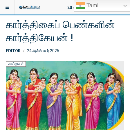
Tamil
இருக்குமிடம்:
ஆன்மீகம்
ஜோதிடம்
20
NEW ARTICLES
கார்த்திகைப் பெண்களின்
கார்த்திகேயன் !
EDITOR
24 அக்டோபர் 2025
செய்திகள்