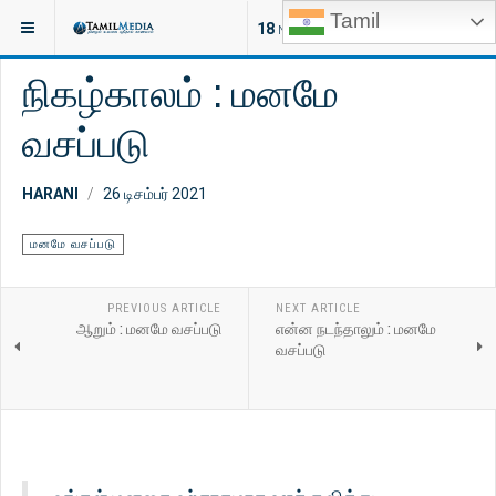
Tamil
இருக்குமிடம்:
ஆன்மீகம்
மனமே வசப்படு
18
NEW ARTICLES
நிகழ்காலம் : மனமே
வசப்படு
HARANI
26 டிசம்பர் 2021
மனமே வசப்படு
PREVIOUS ARTICLE
NEXT ARTICLE
ஆறும் : மனமே வசப்படு
என்ன நடந்தாலும் : மனமே
வசப்படு