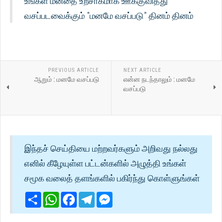
உங்கள் மனதை உற்சாகமாக ஊக்குவித்து
வசப்படவைக்கும் "மனமே வசப்படு" தினம் தினம்
PREVIOUS ARTICLE
NEXT ARTICLE
ஆறும் : மனமே வசப்படு
என்ன நடந்தாலும் : மனமே
வசப்படு
இந்தச் செய்தியை மற்றவர்களும் அறிவது நல்லது
எனில் கீழேயுள்ள பட்டன்களில் அழுத்தி உங்கள்
சமூக வலைத் தளங்களில் பகிர்ந்து கொள்ளுங்கள்
Share
WhatsApp
Facebook
Telegram
Messenger