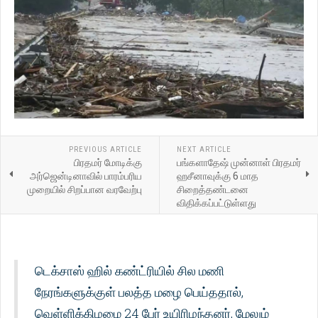
PREVIOUS ARTICLE
NEXT ARTICLE
பிரதமர் மோடிக்கு
பங்களாதேஷ் முன்னாள் பிரதமர்
அர்ஜென்டினாவில் பாரம்பரிய
ஹசீனாவுக்கு 6 மாத
முறையில் சிறப்பான வரவேற்பு
சிறைத்தண்டனை
விதிக்கப்பட்டுள்ளது
டெக்சாஸ் ஹில் கண்ட்ரியில் சில மணி
நேரங்களுக்குள் பலத்த மழை பெய்ததால்,
வெள்ளிக்கிழமை 24 பேர் உயிரிழந்தனர், மேலும்