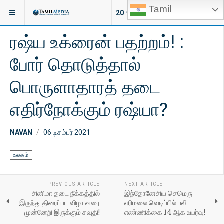
Tamil
இருக்குமிடம்:
செய்திகள்
இந்தியா
20
NEW ARTICLES
ரஷ்ய உக்ரைன் பதற்றம்! :
போர் தொடுத்தால்
பொருளாதாரத் தடை
எதிர்நோக்கும் ரஷ்யா?
NAVAN
06 டிசம்பர் 2021
உலகம்
PREVIOUS ARTICLE
NEXT ARTICLE
சினிமா தடை நீக்கத்தில்
இந்தோனேசிய செமெரு
இருந்து திரைப்பட விழா வரை
எரிமலை வெடிப்பில் பலி
முன்னேறி இருக்கும் சவுதி!
எண்ணிக்கை 14 ஆக உயர்வு!