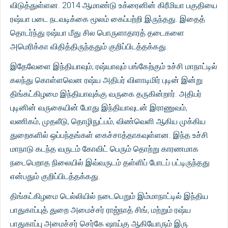
விடுத்துள்ளன. 2014 ஆமாண்டு உக்ரைனின் கிரீமியா பகுதியை
ரஷ்யா படை நடவடிக்கை மூலம் கைப்பற்றி இருந்தது. இதைத்
தொடர்ந்து ரஷ்யா மீது சில பொருளாதாரத் தடைகளை
அமெரிக்கா விதித்திருந்ததும் குறிப்பிடத்தக்கது.
இதேவேளை இந்தியாவும், ரஷ்யாவும் பங்கேற்கும் உச்சி மாநாட்டில்
கலந்து கொள்ளவென ரஷ்ய அதிபர் விளாடிமிர் புடின் இன்று
திங்கட்கிழமை இந்தியாவுக்கு வருகை தருகின்றார். அதிபர்
புடினின் வருகையின் போது இந்தியாவுடன் இராணுவம்,
வணிகம், முதலீடு, தொழிநுட்பம், விண்வெளி ஆகிய முக்கிய
துறைகளில் ஒப்பந்தங்கள் கைச்சாத்தாகவுள்ளன. இந்த உச்சி
மாநாடு கடந்த வருடம் கோவிட் பெரும் தொற்று காரணமாக
நடைபெறாத நிலையில் இவ்வருடம் தள்ளிப் போடப் பட்டிருந்தது
என்பதும் குறிப்பிடத்தக்கது.
திங்கட்கிழமை டெல்லியில் நடைபெறும் இம்மாநாட்டில் இந்திய
பாதுகாப்புத் துறை அமைச்சர் ராஜ்நாத் சிங், மற்றும் ரஷ்ய
பாதுகாப்பு அமைச்சர் செர்கே ஷாய்கு ஆகியோரும் இரு