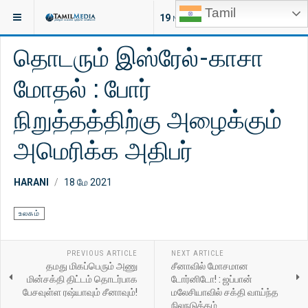
Tamil
இருக்குமிடம்:
செய்திகள்
உலகம்
19
NEW ARTICLES
தொடரும் இஸ்ரேல்-காசா
மோதல் : போர்
நிறுத்தத்திற்கு அழைக்கும்
அமெரிக்க அதிபர்
HARANI
18 மே 2021
உலகம்
PREVIOUS ARTICLE
NEXT ARTICLE
தமது மிகப்பெரும் அணு
சீனாவில் மோசமான
மின்சக்தி திட்டம் தொடர்பாக
டோர்னிடோ! : ஜப்பான்
பேசவுள்ள ரஷ்யாவும் சீனாவும்!
மலேசியாவில் சக்தி வாய்ந்த
நிலநடுக்கம்