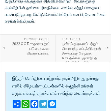
இதுபோன்ற விபத்துகள் அதிகரிக்கின்றன. அவர்களுக்கு
அவ்வீதியின் தன்மை புரிவதில்லை. எனவே, சுற்றுப்பாதையை
பயன்படுத்துமாறு கேட்டுக்கொள்கின்றோம் என பிரதேசவாசிகள்
தெரிவிக்கின்றனர்.
PREVIOUS ARTICLE
NEXT ARTICLE
2022 G.C.E சாதாரண தரப்
முஸ்லிம் திருமணம் மற்றும்
பரீட்சைக்கான
விவாகரத்து சட்டத்தில் தான்
விண்ணப்பங்கள்
செல்வாக்கு செலுத்த
போவதில்லை - ஜனாதிபதி
ரணில் விக்கிரமசிங்க
இந்தச் செய்தியை மற்றவர்களும் அறிவது நல்லது
எனில் கீழேயுள்ள பட்டன்களில் அழுத்தி உங்கள்
சமூக வலைத் தளங்களில் பகிர்ந்து கொள்ளுங்கள்
Share
WhatsApp
Facebook
Telegram
Messenger