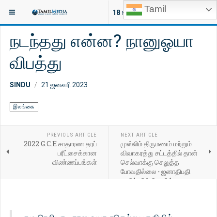
Tamil
இருக்குமிடம்:
செய்திகள்
இலங்கை
18
NEW ARTICLES
நடந்தது என்ன? நானுஓயா
விபத்து
SINDU
21 ஜனவரி 2023
இலங்கை
PREVIOUS ARTICLE
NEXT ARTICLE
2022 G.C.E சாதாரண தரப்
முஸ்லிம் திருமணம் மற்றும்
பரீட்சைக்கான
விவாகரத்து சட்டத்தில் தான்
விண்ணப்பங்கள்
செல்வாக்கு செலுத்த
போவதில்லை - ஜனாதிபதி
ரணில் விக்கிரமசிங்க